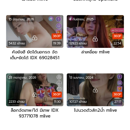
15 มิถุนายน, 2026
4 กันยายน, 2025
360P
360P
5432 เข้าชม
19:39
12923 เข้าชม
22:54
คังยังฮี ยัดโด้นอกรถ จัด
ล่าเหยื่อย mlive
เต็ม+ยัดโด้ IDX 69028451
mlive
23 กรกฎาคม, 2026
13 เมษายน, 2024
360P
360P
2233 เข้าชม
11:30
10727 เข้าชม
27:17
ล็อกจัดเทพ/โด้ มีเทพ IDX
ไปนวดตัวสัก2น้ำ mlive
93771078 mlive