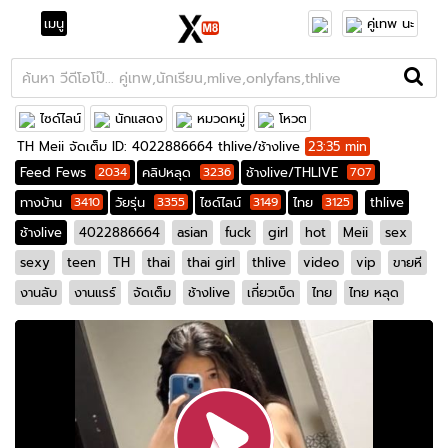
เมนู
คู่เทพ นะ
ไซด์ไลน์
นักแสดง
หมวดหมู่
โหวต
TH Meii จัดเต็ม ID: 4022886664 thlive/ช้างlive
23:35 min
Feed Fews
2034
คลิปหลุด
3236
ช้างlive/THLIVE
707
ทางบ้าน
3410
วัยรุ่น
3355
ไซด์ไลน์
3149
ไทย
3125
thlive
ช้างlive
4022886664
asian
fuck
girl
hot
Meii
sex
sexy
teen
TH
thai
thai girl
thlive
video
vip
ขายหี
งานลับ
งานแรร์
จัดเต็ม
ช้างlive
เกี่ยวเบ็ด
ไทย
ไทย หลุด