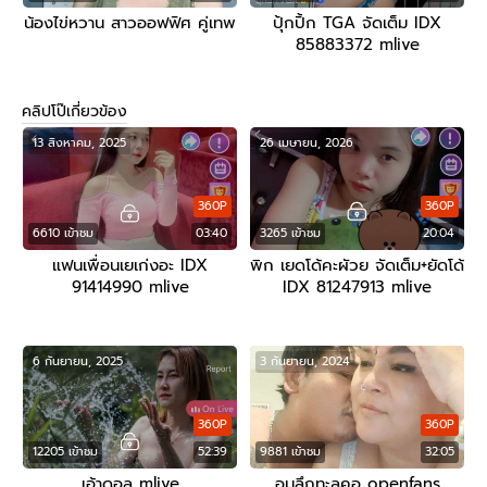
น้องไข่หวาน สาวออฟฟิศ คู่เทพ
ปุ้กปิ้ก TGA จัดเต็ม IDX
85883372 mlive
คลิปโป๊เกี่ยวข้อง
13 สิงหาคม, 2025
26 เมษายน, 2026
360P
360P
6610 เข้าชม
03:40
3265 เข้าชม
20:04
แฟนเพื่อนเยเก่งอะ IDX
พิก เยดโด้คะผัวย จัดเต็ม+ยัดโด้
91414990 mlive
IDX 81247913 mlive
6 กันยายน, 2025
3 กันยายน, 2024
360P
360P
12205 เข้าชม
52:39
9881 เข้าชม
32:05
เอ้าดอล mlive
อมลึกทะลุคอ openfans