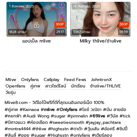
1 สิงหาคม, 2025
14 กันยายน, 2025
360P
360P
1828 เข้าชม
29:17
5387 เข้าชม
59:59
แอปเปิ้ล mlive
Milky thlive/ช้างlive
Mlive
Onlyfans
Callplay
Feed Fews
JohntronX
Openfans
คู่เทพ
สาวไซด์ไลน์
นักเรียน
ช้างlive/THLIVE
วัยรุ่น
Mlive8.com - วิดีโอโป๊ฟรีที่ดีที่สุดบนอินเทอร์เน็ต 100%
#
คู่เทพ
#
Kainaoa
#
mlive
#
Onlyfans
#
ไอซ์ วณิชา
#
บีม สายอ้อ
#
หยกฟ้า
#
Audi Wong
#
sugar
#
pimnalin
#
69live
#
วีนัส
#
tick
#
ปีศาจแมว
#
ห้องเชือด
#
sweetiesmooth
#
jayjay_pachtara
#
mintra4444
#
thlive
#
highsstn
#
ดาด้า
#
วุ้นเส้น
#
อ้อศรี
#
ชิปปี้
#
ลินลี่
#
ออย
#
sugar
#
Highsstn
#
onlyfans
#
เดียร์ลอง