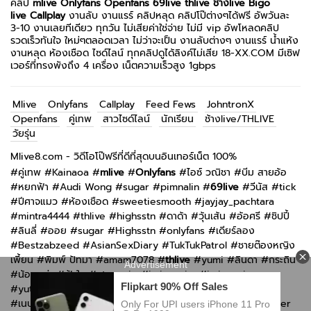
คลิป
mlive
Onlyfans
Openfans
69live
thlive ช้างlive
Bigo
live
Callplay
งานลับ งานแรร์ คลิปหลุด คลิปโป๊ต่างๆได้ฟรี อัพวันละ
3-10 งานเลยทีเดียว ทุกวัน ไม่เสียค่าใช่จ่าย ไม่มี vip อัพโหลดคลิป
รวดเร็วทันใจ ใหม่ๆตลอดเวลา ไม่ว่าจะเป็น งานลับต่างๆ งานแรร์ น้ำแห้ง
งานหลุด ห้องเชือด ไซด์ไลน์ ทุกคลิปดูได้ลิงค์ไม่เสีย 18-XX.COM มีเซิฟ
เวอร์ที่ทรงพังถึง 4 เครื่อง เน็ตความเร็วสูง 1gbps
Mlive
Onlyfans
Callplay
Feed Fews
JohntronX
Openfans
คู่เทพ
สาวไซด์ไลน์
นักเรียน
ช้างlive/THLIVE
วัยรุ่น
Mlive8.com - วิดีโอโป๊ฟรีที่ดีที่สุดบนอินเทอร์เน็ต 100%
#
คู่เทพ
#
Kainaoa
#
mlive
#
Onlyfans
#
ไอซ์ วณิชา
#
บีม สายอ้อ
#
หยกฟ้า
#
Audi Wong
#
sugar
#
pimnalin
#
69live
#
วีนัส
#
tick
#
ปีศาจแมว
#
ห้องเชือด
#
sweetiesmooth
#
jayjay_pachtara
#
mintra4444
#
thlive
#
highsstn
#
ดาด้า
#
วุ้นเส้น
#
อ้อศรี
#
ชิปปี้
#
ลินลี่
#
ออย
#
sugar
#
Highsstn
#
onlyfans
#
เดียร์ลอง
#
Bestzabzeed
#
AsianSexDiary
#
TukTukPatrol
#
ชายต๊องหญิง
เพี้ยน
#
พิมพ์ ปัทมา
#
amam7078
#
thlive
#
yumi
#
ลินดา
#
กระถิน
#
น้อยหน่า
#
ฟ้าใส
#
atommie
#
imimmaim
#
imimmaim
#
yutnoey
#
แอม muaymyb
#
bomie
#
kkimkkimmy
#
กันกัน
#
เนปจูน
#
n_b2561
#
Irenkampong1
#
Swag live
#
Thaiswinger