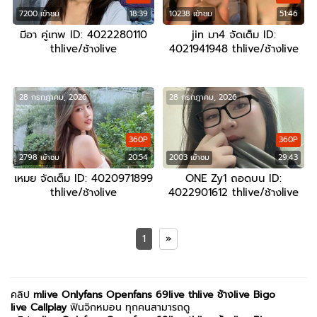
7200 เข้าชม
18:39
10238 เข้าชม
51:46
มีอา คู่เทพ ID: 4022280110
jin มา4 จัดเต็ม ID:
thlive/ช้างlive
4021941948 thlive/ช้างlive
28 กรกฎาคม, 2026
28 กรกฎาคม, 2026
360P
360P
2798 เข้าชม
20:54
2003 เข้าชม
29:43
เหมย จัดเต็ม ID: 4020971899
ONE Zy1 ถอดบน ID:
thlive/ช้างlive
4022901612 thlive/ช้างlive
1
»
คลิป
mlive
Onlyfans
Openfans
69live
thlive ช้างlive
Bigo
live
Callplay
ฟินจิกหมอน ทุกคนสามารถดู