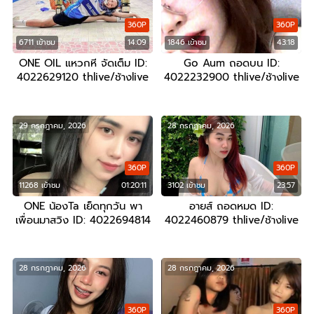
360P
360P
6711 เข้าชม
14:09
1846 เข้าชม
43:18
ONE OIL แหวกหี จัดเต็ม ID:
Go Aum ถอดบน ID:
4022629120 thlive/ช้างlive
4022232900 thlive/ช้างlive
29 กรกฎาคม, 2026
28 กรกฎาคม, 2026
360P
360P
11268 เข้าชม
01:20:11
3102 เข้าชม
23:57
ONE น้องTa เย็ดทุกวัน พา
อายส์ ถอดหมด ID:
เพื่อนมาสวิง ID: 4022694814
4022460879 thlive/ช้างlive
thlive/ช้างlive
28 กรกฎาคม, 2026
28 กรกฎาคม, 2026
360P
360P