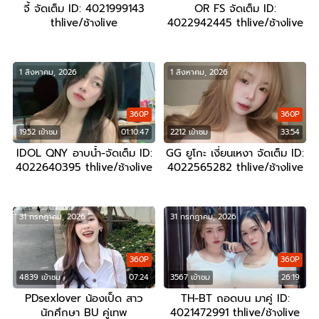
จี้ จัดเต็ม ID: 4021999143
OR FS จัดเต็ม ID:
thlive/ช้างlive
4022942445 thlive/ช้างlive
1 สิงหาคม, 2026
1 สิงหาคม, 2026
360P
360P
1952 เข้าชม
01:10:47
2212 เข้าชม
33:54
IDOL QNY อาบน้ำ-จัดเต็ม ID:
GG ยูโกะ เงี่ยนเหงา จัดเต็ม ID:
4022640395 thlive/ช้างlive
4022565282 thlive/ช้างlive
31 กรกฎาคม, 2026
31 กรกฎาคม, 2026
360P
360P
4839 เข้าชม
07:24
3567 เข้าชม
26:19
PDsexlover น้องเป็ด สาว
TH-BT ถอดบน มาคู่ ID:
นักศึกษา BU คู่เทพ
4021472991 thlive/ช้างlive