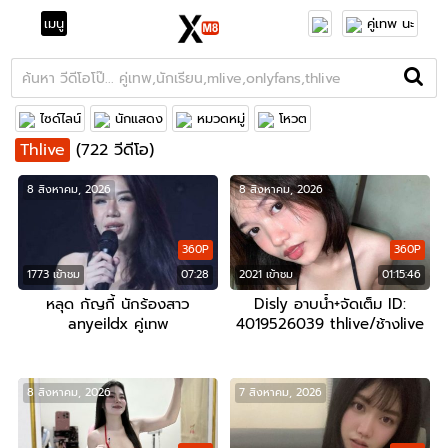
เมนู
คู่เทพ นะ
ไซด์ไลน์
นักแสดง
หมวดหมู่
โหวต
Thlive
(722 วีดีโอ)
8 สิงหาคม, 2026
8 สิงหาคม, 2026
360P
360P
1773 เข้าชม
07:28
2021 เข้าชม
01:15:46
หลุด กัญกี้ นักร้องสาว
Disly อาบน้ำ+จัดเต็ม ID:
anyeildx คู่เทพ
4019526039 thlive/ช้างlive
8 สิงหาคม, 2026
7 สิงหาคม, 2026