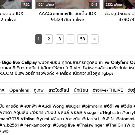
17:32
1624 เข้าชม
16:18
2232 เข้าชม
ถอดบน IDX
AAACreammy18 จัดเต็ม IDX
ช่วยถูปิหน่อย จ
2 mlive
91324785 mlive
879074
1
2
3
…
53
»
e
Bigo live
Callplay
ฟินจิกหมอน ทุกคนสามารถดูคลิป
mlive
Onlyfans
Op
านเลยทีเดียว ทุกวัน ไม่เสียค่าใช่จ่าย ไม่มี vip อัพโหลดคลิปรวดเร็วทันใจ ใ
XX.COM มีเซิฟเวอร์ที่ทรงพังถึง 4 เครื่อง เน็ตความเร็วสูง 1gbps
nX
Openfans
คู่เทพ
สาวไซด์ไลน์
นักเรียน
ช้างlive/THLIVE
วัยรุ
บีม สายอ้อ
#
หยกฟ้า
#
Audi Wong
#
sugar
#
pimnalin
#
69live
#
วีนัส
#
ดาด้า
#
วุ้นเส้น
#
อ้อศรี
#
ชิปปี้
#
ลินลี่
#
ออย
#
sugar
#
Highsstn
#
only
mam7078
#
thlive
#
yumi
#
ลินดา
#
กระถิน
#
น้อยหน่า
#
ฟ้าใส
#
atommi
#
n_b2561
#
Irenkampong1
#
Swag live
#
Thaiswinger
#
ThaiGirlsWil
/เพจ