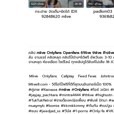
3221 เข้าชม
28:38
1197 เข้าชม
กระต่าย จัดเต็ม+ยัดโด้ IDX
padlom03 
92848620 mlive
9361682
คลิป
mlive
Onlyfans
Openfans
69live
thlive ช้างliv
ลับ งานแรร์ คลิปหลุด คลิปโป๊ต่างๆได้ฟรี อัพวันละ 3-10 ง
งานหลุด ห้องเชือด ไซด์ไลน์ ทุกคลิปดูได้ลิงค์ไม่เสีย 18-
Mlive
Onlyfans
Callplay
Feed Fews
Johntro
Mlive8.com - วิดีโอโป๊ฟรีที่ดีที่สุดบนอินเทอร์เน็ต 100%
#
คู่เทพ
#
Kainaoa
#
mlive
#
Onlyfans
#
ไอซ์ วณิชา
#
#
jayjay_pachtara
#
mintra4444
#
thlive
#
highsstn
#
TukTukPatrol
#
ชายต๊องหญิงเพี้ยน
#
พิมพ์ ปัทมา
#
a
muaymyb
#
bomie
#
kkimkkimmy
#
กันกัน
#
เนปจูน
#
แนน
#
jeedjad_ss
#
วีนัส
#
1-porns
#
Only-fa
#
VK