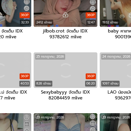
360P
360P
32:33
2412 เข้าชม
12:47
1932 เข้าชม
า จัดเต็ม IDX
jilbob.crot จัดเต็ม IDX
baby หาเทพ
0 mlive
93782612 mlive
900139
25 กรกฎาคม, 2026
24 กรกฎาคม, 2026
360P
360P
40:53
826 เข้าชม
06:20
1097 เข้าชม
่ จัดเต็ม IDX
Sexybabyyy จัดเต็ม IDX
LAO น้องเม์
7 mlive
82084459 mlive
936297
23 กรกฎาคม, 2026
23 กรกฎาคม, 2026