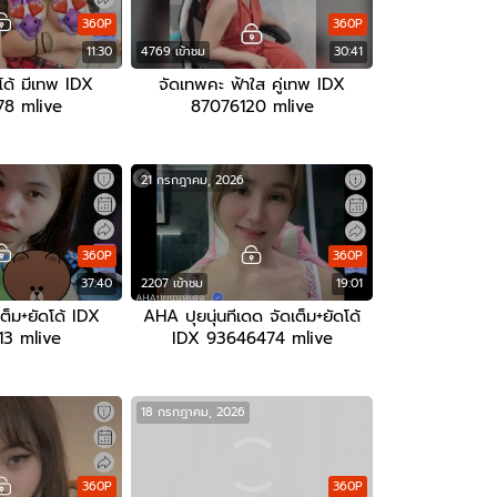
360P
360P
11:30
4769 เข้าชม
30:41
โด้ มีเทพ IDX
จัดเทพคะ ฟ้าใส คู่เทพ IDX
78 mlive
87076120 mlive
21 กรกฎาคม, 2026
360P
360P
37:40
2207 เข้าชม
19:01
ต็ม+ยัดโด้ IDX
AHA ปุยนุ่นทีเดด จัดเต็ม+ยัดโด้
13 mlive
IDX 93646474 mlive
18 กรกฎาคม, 2026
360P
360P