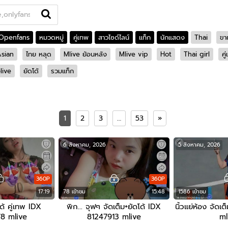
Openfans
หมวดหมู่
คู่เทพ
สาวไซด์ไลน์
แท็ก
นักแสดง
Thai
ขา
sian
ไทย หลุด
Mlive ย้อนหลัง
Mlive vip
Hot
Thai girl
คู
งlive
ยัดโด้
รวมแท็ก
1
2
3
…
53
»
6 สิงหาคม, 2026
5 สิงหาคม, 2026
360P
360P
17:19
78 เข้าชม
15:48
1586 เข้าชม
ด้ คู่เทพ IDX
พิก… จุฟๆ จัดเต็ม+ยัดโด้ IDX
นิ้วแย่ห้อง จัด
8 mlive
81247913 mlive
ml