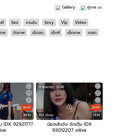
Gallery
คู่เทพ นะ
ยหี
Sex
งานลับ
Sexy
Vip
Video
่เทพ
จัดเทพ
เย็ดสด
เย็ดหี
เย็ดเทพ
เยสด
5 สิงหาคม, 2026
360P
360P
30:10
812 เข้าชม
13:14
เต็ม IDX 92921777
น้องเส้นจัง จัดเต็ม IDX
ive
93012207 mlive