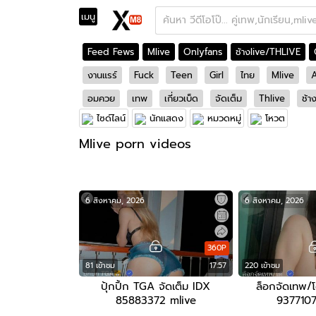
เมนู
Feed Fews
Mlive
Onlyfans
ช้างlive/THLIVE
งานแรร์
Fuck
Teen
Girl
ไทย
Mlive
A
อมควย
เทพ
เกี่ยวเบ็ด
จัดเต็ม
Thlive
ช้า
ไซด์ไลน์
นักแสดง
หมวดหมู่
โหวต
Mlive porn videos
6 สิงหาคม, 2026
6 สิงหาคม, 2026
360P
81 เข้าชม
17:57
220 เข้าชม
ปุ้กปิ้ก TGA จัดเต็ม IDX
ล็อกจัดเทพ/โ
85883372 mlive
9377107