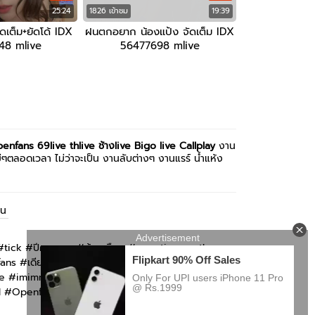
25:24
1826 เข้าชม
19:39
ัดเต็ม+ยัดโด้ IDX
ฝนตกอยาก น้องแป้ง จัดเต็ม IDX
48 mlive
56477698 mlive
enfans
69live
thlive ช้างlive
Bigo live
Callplay
งาน
หม่ๆตลอดเวลา ไม่ว่าจะเป็น งานลับต่างๆ งานแรร์ น้ำแห้ง
่น
#
tick
#
ปีศาจแมว
#
ห้องเชือด
#
sweetiesmooth
fans
#
เดียร์ลอง
#
Bestzabzeed
#
AsianSexDiary
e
#
imimmaim
#
imimmaim
#
yutnoey
#
แอม
d
#
Openfans
#
Callplay
#
imimmaim
#
ซ้อลี่
#
มุก