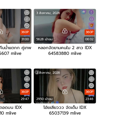
3 สิงหาคม, 2026
360P
360P
31:00
5628 เข้าชม
06:02
คืนน้ำแตกก คู่เทพ
หลอกจัดยามคนใม 2 สาว IDX
5607 mlive
64583880 mlive
2 สิงหาคม, 2026
360P
360P
29:47
2950 เข้าชม
23:46
 ถอดบน IDX
โอ้ยเสียววว จัดเต็ม IDX
10 mlive
65037139 mlive