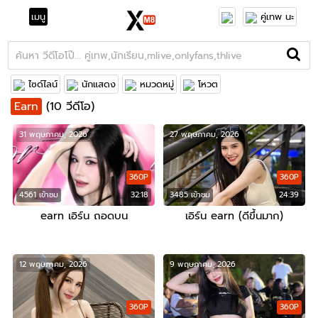
เมนู
คู่เทพ นะ
ไซด์ไลน์
นักแสดง
หมวดหมู่
โหวต
Earn
(10 วีดีโอ)
31 พฤษภาคม, 2026
27 พฤษภาคม, 2026
360P
360P
4561 เข้าชม
32:18
3485 เข้าชม
24:39
earn เอิร์น ถอดบน
เอิร์น earn (ดีขึ้นมาก)
12 พฤษภาคม, 2026
9 พฤษภาคม, 2026
360P
360P