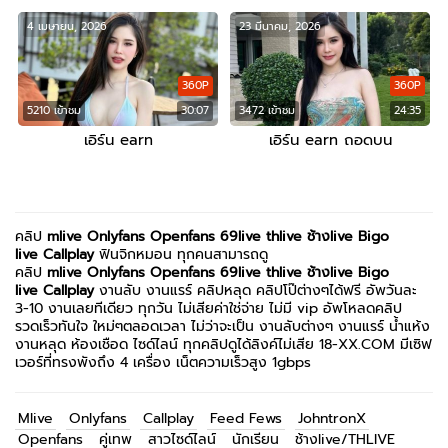
4 เมษายน, 2026
23 มีนาคม, 2026
360P
360P
5210 เข้าชม
30:07
3472 เข้าชม
24:35
เอิร์น earn
เอิร์น earn ถอดบน
คลิป
mlive
Onlyfans
Openfans
69live
thlive ช้างlive
Bigo
live
Callplay
ฟินจิกหมอน ทุกคนสามารถดู
คลิป
mlive
Onlyfans
Openfans
69live
thlive ช้างlive
Bigo
live
Callplay
งานลับ งานแรร์ คลิปหลุด คลิปโป๊ต่างๆได้ฟรี อัพวันละ
3-10 งานเลยทีเดียว ทุกวัน ไม่เสียค่าใช่จ่าย ไม่มี vip อัพโหลดคลิป
รวดเร็วทันใจ ใหม่ๆตลอดเวลา ไม่ว่าจะเป็น งานลับต่างๆ งานแรร์ น้ำแห้ง
งานหลุด ห้องเชือด ไซด์ไลน์ ทุกคลิปดูได้ลิงค์ไม่เสีย 18-XX.COM มีเซิฟ
เวอร์ที่ทรงพังถึง 4 เครื่อง เน็ตความเร็วสูง 1gbps
Mlive
Onlyfans
Callplay
Feed Fews
JohntronX
Openfans
คู่เทพ
สาวไซด์ไลน์
นักเรียน
ช้างlive/THLIVE