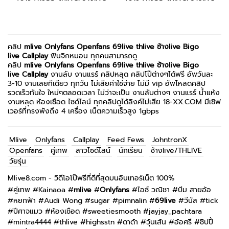
คลิป
mlive
Onlyfans
Openfans
69live
thlive ช้างlive
Bigo
live
Callplay
ฟินจิกหมอน ทุกคนสามารถดู
คลิป
mlive
Onlyfans
Openfans
69live
thlive ช้างlive
Bigo
live
Callplay
งานลับ งานแรร์ คลิปหลุด คลิปโป๊ต่างๆได้ฟรี อัพวันละ
3-10 งานเลยทีเดียว ทุกวัน ไม่เสียค่าใช่จ่าย ไม่มี vip อัพโหลดคลิป
รวดเร็วทันใจ ใหม่ๆตลอดเวลา ไม่ว่าจะเป็น งานลับต่างๆ งานแรร์ น้ำแห้ง
งานหลุด ห้องเชือด ไซด์ไลน์ ทุกคลิปดูได้ลิงค์ไม่เสีย 18-XX.COM มีเซิฟ
เวอร์ที่ทรงพังถึง 4 เครื่อง เน็ตความเร็วสูง 1gbps
Mlive
Onlyfans
Callplay
Feed Fews
JohntronX
Openfans
คู่เทพ
สาวไซด์ไลน์
นักเรียน
ช้างlive/THLIVE
วัยรุ่น
Mlive8.com - วิดีโอโป๊ฟรีที่ดีที่สุดบนอินเทอร์เน็ต 100%
#
คู่เทพ
#
Kainaoa
#
mlive
#
Onlyfans
#
ไอซ์ วณิชา
#
บีม สายอ้อ
#
หยกฟ้า
#
Audi Wong
#
sugar
#
pimnalin
#
69live
#
วีนัส
#
tick
#
ปีศาจแมว
#
ห้องเชือด
#
sweetiesmooth
#
jayjay_pachtara
#
mintra4444
#
thlive
#
highsstn
#
ดาด้า
#
วุ้นเส้น
#
อ้อศรี
#
ชิปปี้