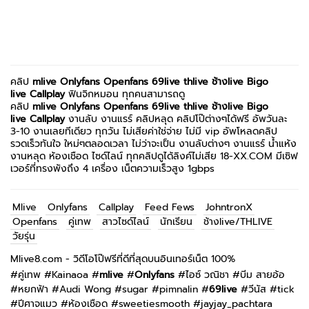
คลิป
mlive
Onlyfans
Openfans
69live
thlive ช้างlive
Bigo
live
Callplay
ฟินจิกหมอน ทุกคนสามารถดู
คลิป
mlive
Onlyfans
Openfans
69live
thlive ช้างlive
Bigo
live
Callplay
งานลับ งานแรร์ คลิปหลุด คลิปโป๊ต่างๆได้ฟรี อัพวันละ
3-10 งานเลยทีเดียว ทุกวัน ไม่เสียค่าใช่จ่าย ไม่มี vip อัพโหลดคลิป
รวดเร็วทันใจ ใหม่ๆตลอดเวลา ไม่ว่าจะเป็น งานลับต่างๆ งานแรร์ น้ำแห้ง
งานหลุด ห้องเชือด ไซด์ไลน์ ทุกคลิปดูได้ลิงค์ไม่เสีย 18-XX.COM มีเซิฟ
เวอร์ที่ทรงพังถึง 4 เครื่อง เน็ตความเร็วสูง 1gbps
Mlive
Onlyfans
Callplay
Feed Fews
JohntronX
Openfans
คู่เทพ
สาวไซด์ไลน์
นักเรียน
ช้างlive/THLIVE
วัยรุ่น
Mlive8.com - วิดีโอโป๊ฟรีที่ดีที่สุดบนอินเทอร์เน็ต 100%
#
คู่เทพ
#
Kainaoa
#
mlive
#
Onlyfans
#
ไอซ์ วณิชา
#
บีม สายอ้อ
#
หยกฟ้า
#
Audi Wong
#
sugar
#
pimnalin
#
69live
#
วีนัส
#
tick
#
ปีศาจแมว
#
ห้องเชือด
#
sweetiesmooth
#
jayjay_pachtara