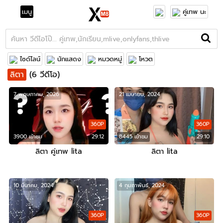
เมนู
คู่เทพ นะ
ไซด์ไลน์
นักแสดง
หมวดหมู่
โหวต
ลิตา
(6 วีดีโอ)
7 พฤษภาคม, 2026
21 เมษายน, 2024
360P
360P
3900 เข้าชม
29:12
8445 เข้าชม
29:10
ลิตา คู่เทพ lita
ลิตา lita
10 มีนาคม, 2024
4 กุมภาพันธ์, 2024
360P
360P