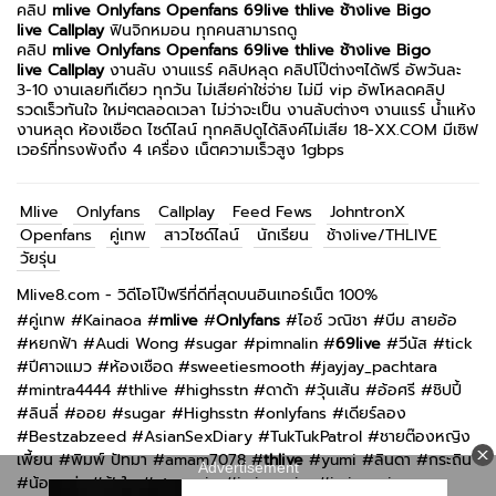
คลิป
mlive
Onlyfans
Openfans
69live
thlive ช้างlive
Bigo
live
Callplay
ฟินจิกหมอน ทุกคนสามารถดู
คลิป
mlive
Onlyfans
Openfans
69live
thlive ช้างlive
Bigo
live
Callplay
งานลับ งานแรร์ คลิปหลุด คลิปโป๊ต่างๆได้ฟรี อัพวันละ
3-10 งานเลยทีเดียว ทุกวัน ไม่เสียค่าใช่จ่าย ไม่มี vip อัพโหลดคลิป
รวดเร็วทันใจ ใหม่ๆตลอดเวลา ไม่ว่าจะเป็น งานลับต่างๆ งานแรร์ น้ำแห้ง
งานหลุด ห้องเชือด ไซด์ไลน์ ทุกคลิปดูได้ลิงค์ไม่เสีย 18-XX.COM มีเซิฟ
เวอร์ที่ทรงพังถึง 4 เครื่อง เน็ตความเร็วสูง 1gbps
Mlive
Onlyfans
Callplay
Feed Fews
JohntronX
Openfans
คู่เทพ
สาวไซด์ไลน์
นักเรียน
ช้างlive/THLIVE
วัยรุ่น
Mlive8.com - วิดีโอโป๊ฟรีที่ดีที่สุดบนอินเทอร์เน็ต 100%
#
คู่เทพ
#
Kainaoa
#
mlive
#
Onlyfans
#
ไอซ์ วณิชา
#
บีม สายอ้อ
#
หยกฟ้า
#
Audi Wong
#
sugar
#
pimnalin
#
69live
#
วีนัส
#
tick
#
ปีศาจแมว
#
ห้องเชือด
#
sweetiesmooth
#
jayjay_pachtara
#
mintra4444
#
thlive
#
highsstn
#
ดาด้า
#
วุ้นเส้น
#
อ้อศรี
#
ชิปปี้
#
ลินลี่
#
ออย
#
sugar
#
Highsstn
#
onlyfans
#
เดียร์ลอง
#
Bestzabzeed
#
AsianSexDiary
#
TukTukPatrol
#
ชายต๊องหญิง
เพี้ยน
#
พิมพ์ ปัทมา
#
amam7078
#
thlive
#
yumi
#
ลินดา
#
กระถิน
#
น้อยหน่า
#
ฟ้าใส
#
atommie
#
imimmaim
#
imimmaim