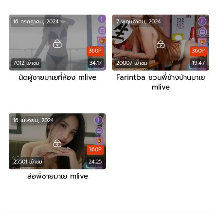
16 กรกฎาคม, 2024
7 พฤษภาคม, 2024
360P
360P
7012 เข้าชม
34:17
20007 เข้าชม
19:47
นัดผู้ชายมาเยที่ห้อง mlive
Farintba ชวนพี่ข้างบ้านมาเย
mlive
16 เมษายน, 2024
360P
25501 เข้าชม
24:25
ล่อพี่ชายมาเย mlive