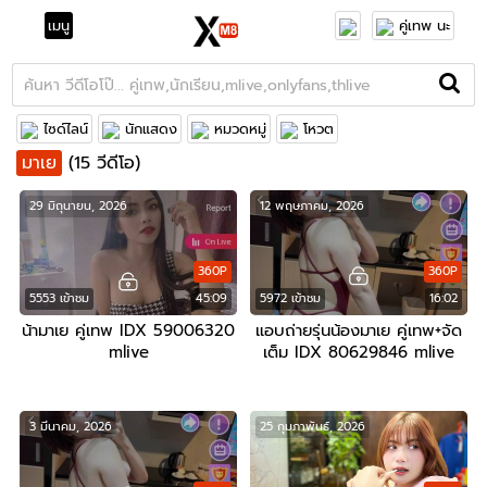
เมนู
คู่เทพ นะ
ไซด์ไลน์
นักแสดง
หมวดหมู่
โหวต
มาเย
(15 วีดีโอ)
29 มิถุนายน, 2026
12 พฤษภาคม, 2026
360P
360P
5553 เข้าชม
45:09
5972 เข้าชม
16:02
น้ามาเย คู่เทพ IDX 59006320
แอบถ่ายรุ่นน้องมาเย คู่เทพ+จัด
mlive
เต็ม IDX 80629846 mlive
3 มีนาคม, 2026
25 กุมภาพันธ์, 2026