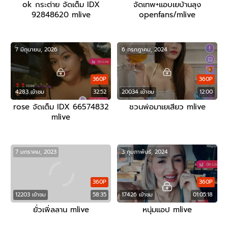
ok กระต่าย จัดเต็ม IDX
จัดเทพ+แอบเยบ้านลุง
92848620 mlive
openfans/mlive
7 มิถุนายน, 2026
6 กรกฎาคม, 2024
360P
360P
4283 เข้าชม
32:52
20034 เข้าชม
12:00
rose จัดเต็ม IDX 66574832
ชวนพ่อมาเยเสียว mlive
mlive
7 มกราคม, 2023
3 กุมภาพันธ์, 2024
360P
360P
12203 เข้าชม
58:35
17426 เข้าชม
01:05:18
ยั่วเพิ่ลลาน mlive
หนุ่มแอป mlive