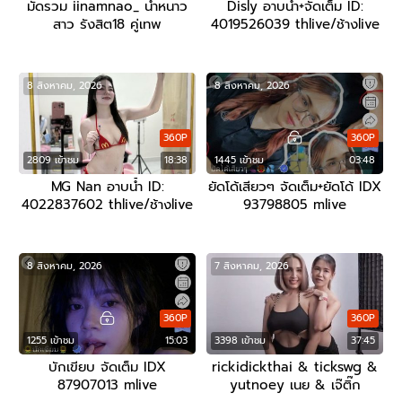
มัดรวม iinamnao_ น้ำหนาว
Disly อาบน้ำ+จัดเต็ม ID:
สาว รังสิต18 คู่เทพ
4019526039 thlive/ช้างlive
8 สิงหาคม, 2026
8 สิงหาคม, 2026
360P
360P
2809 เข้าชม
18:38
1445 เข้าชม
03:48
MG Nan อาบน้ำ ID:
ยัดโด้เสียวๆ จัดเต็ม+ยัดโด้ IDX
4022837602 thlive/ช้างlive
93798805 mlive
8 สิงหาคม, 2026
7 สิงหาคม, 2026
360P
360P
1255 เข้าชม
15:03
3398 เข้าชม
37:45
บักเขียบ จัดเต็ม IDX
rickidickthai & tickswg &
87907013 mlive
yutnoey เนย & เจ๊ติ๊ก