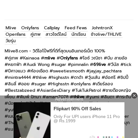
Mlive
Onlyfans
Callplay
Feed Fews
JohntronX
Openfans
คู่เทพ
สาวไซด์ไลน์
นักเรียน
ช้างlive/THLIVE
วัยรุ่น
Mlive8.com - วิดีโอโป๊ฟรีที่ดีที่สุดบนอินเทอร์เน็ต 100%
#
คู่เทพ
#
Kainaoa
#
mlive
#
Onlyfans
#
ไอซ์ วณิชา
#
บีม สายอ้อ
#
หยกฟ้า
#
Audi Wong
#
sugar
#
pimnalin
#
69live
#
วีนัส
#
tick
#
ปีศาจแมว
#
ห้องเชือด
#
sweetiesmooth
#
jayjay_pachtara
#
mintra4444
#
thlive
#
highsstn
#
ดาด้า
#
วุ้นเส้น
#
อ้อศรี
#
ชิปปี้
#
ลินลี่
#
ออย
#
sugar
#
Highsstn
#
onlyfans
#
เดียร์ลอง
#
Bestzabzeed
#
AsianSexDiary
#
TukTukPatrol
#
ชายต๊องหญิง
เพี้ยน
#
พิมพ์ ปัทมา
#
amam7078
#
thlive
#
yumi
#
ลินดา
#
กระถิน
#
น้อยหน่า
#
ฟ้าใส
#
atommie
#
imimmaim
#
imimmaim
#
yutnoey
#
แอม muaymyb
#
bomie
#
kkimkkimmy
#
กันกัน
#
เนปจูน
#
n_b2561
#
Irenkampong1
#
Swag live
#
Thaiswinger
#
ThaiGirlsWild
#
Openfans
#
Callplay
#
imimmaim
#
ซ้อลี่
#
มุก
#
แนน
#
jeedjad_ss
#
วีนัส
#
1-porns
#
Only-fa
#
VK/เพจ