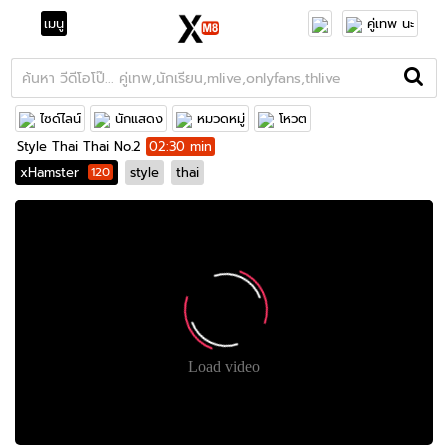
เมนู
คู่เทพ นะ
ไซด์ไลน์
นักแสดง
หมวดหมู่
โหวต
Style Thai Thai No.2
02:30 min
xHamster
120
style
thai