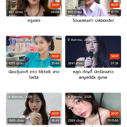
360P
360P
867 เข้าชม
04:04
955 เข้าชม
07:01
ครูแพร
โดนแฟนเก่า ปล่อยคลิป
9 สิงหาคม, 2026
8 สิงหาคม, 2026
360P
360P
1055 เข้าชม
35:48
2841 เข้าชม
07:28
น้องวุ้นกะทิ ดาว tiktok สาว
หลุด กัญกี้ นักร้องสาว
โลตัส
anyeildx คู่เทพ
8 สิงหาคม, 2026
8 สิงหาคม, 2026
360P
360P
1689 เข้าชม
18:49
2589 เข้าชม
01:15:46