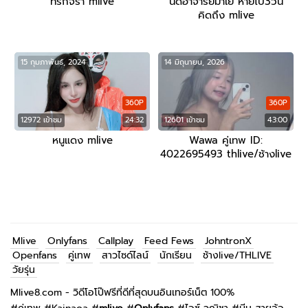
ที่รักจร้า mlive
นัดอาจารย์มาเย หายไป3วัน
คิดถึง mlive
15 กุมภาพันธ์, 2024
14 มิถุนายน, 2026
360P
360P
12972 เข้าชม
24:32
12601 เข้าชม
43:00
หนูแดง mlive
Wawa คู่เทพ ID:
4022695493 thlive/ช้างlive
Mlive
Onlyfans
Callplay
Feed Fews
JohntronX
Openfans
คู่เทพ
สาวไซด์ไลน์
นักเรียน
ช้างlive/THLIVE
วัยรุ่น
Mlive8.com - วิดีโอโป๊ฟรีที่ดีที่สุดบนอินเทอร์เน็ต 100%