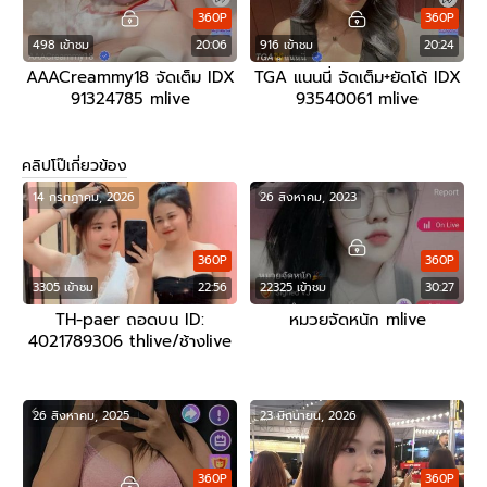
360P
360P
498 เข้าชม
20:06
916 เข้าชม
20:24
AAACreammy18 จัดเต็ม IDX
TGA แนนนี่ จัดเต็ม+ยัดโด้ IDX
91324785 mlive
93540061 mlive
คลิปโป๊เกี่ยวข้อง
14 กรกฎาคม, 2026
26 สิงหาคม, 2023
360P
360P
3305 เข้าชม
22:56
22325 เข้าชม
30:27
TH-paer ถอดบน ID:
หมวยจัดหนัก mlive
4021789306 thlive/ช้างlive
26 สิงหาคม, 2025
23 มิถุนายน, 2026
360P
360P