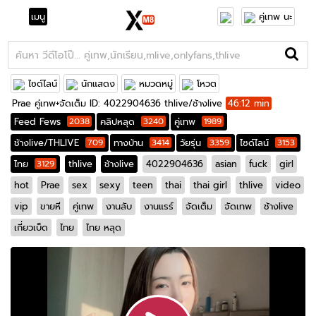
เมนู
คู่เทพ นะ
ไซด์ไลน์
นักแสดง
หมวดหมู่
โหวต
Prae คู่เทพ+จัดเต็ม ID: 4022904636 thlive/ช้างlive
46:12 min
Feed Fews
2038
คลิปหลุด
3240
คู่เทพ
1989
ช้างlive/THLIVE
709
ทางบ้าน
3414
วัยรุ่น
3359
ไซด์ไลน์
3153
ไทย
3129
thlive
ช้างlive
4022904636
asian
fuck
girl
hot
Prae
sex
sexy
teen
thai
thai girl
thlive
video
vip
ขายหี
คู่เทพ
งานลับ
งานแรร์
จัดเต็ม
จัดเทพ
ช้างlive
เกี่ยวเบ็ด
ไทย
ไทย หลุด