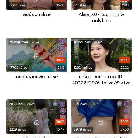
6012 เข้าชม
35:05
7449 เข้าชม
11:23
ยัยบ๊อง mlive
Alisa_x07 ไข่มุก คู่เทพ
onlyfans
25 พฤษภาคม, 2024
11 พฤษภาคม, 2026
360P
360P
17705 เข้าชม
31:13
12624 เข้าชม
35:02
คู่แลกสลับแฟน mlive
เปรี้ยว จัดเต็ม-มาคู่ ID:
4022222976 thlive/ช้างlive
26 มีนาคม, 2025
3 ธันวาคม, 2024
360P
360P
2229 เข้าชม
10:47
8979 เข้าชม
37:50