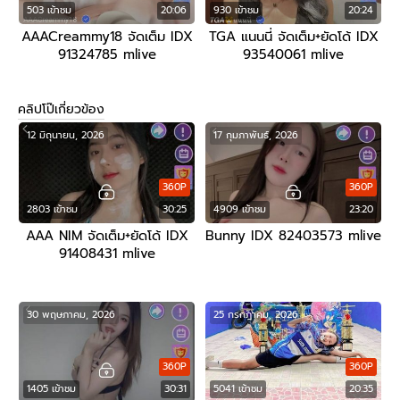
503 เข้าชม
20:06
930 เข้าชม
20:24
AAACreammy18 จัดเต็ม IDX
TGA แนนนี่ จัดเต็ม+ยัดโด้ IDX
91324785 mlive
93540061 mlive
คลิปโป๊เกี่ยวข้อง
12 มิถุนายน, 2026
17 กุมภาพันธ์, 2026
360P
360P
2803 เข้าชม
30:25
4909 เข้าชม
23:20
AAA NIM จัดเต็ม+ยัดโด้ IDX
Bunny IDX 82403573 mlive
91408431 mlive
30 พฤษภาคม, 2026
25 กรกฎาคม, 2026
360P
360P
1405 เข้าชม
30:31
5041 เข้าชม
20:35