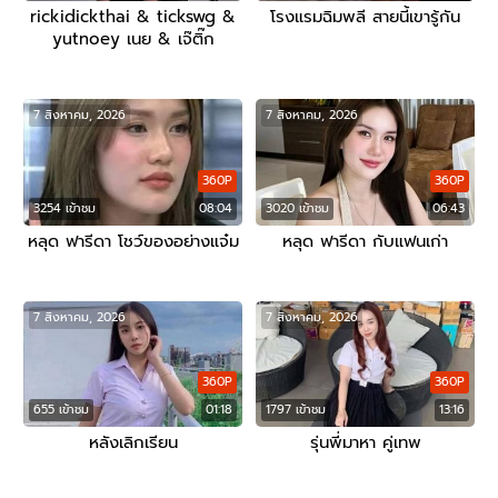
rickidickthai & tickswg &
โรงแรมฉิมพลี สายนี้เขารู้กัน
yutnoey เนย & เจ๊ติ๊ก
7 สิงหาคม, 2026
7 สิงหาคม, 2026
360P
360P
3254 เข้าชม
08:04
3020 เข้าชม
06:43
หลุด ฟารีดา โชว์ของอย่างแจ๋ม
หลุด ฟารีดา กับแฟนเก่า
7 สิงหาคม, 2026
7 สิงหาคม, 2026
360P
360P
655 เข้าชม
01:18
1797 เข้าชม
13:16
หลังเลิกเรียน
รุ่นพี่มาหา คู่เทพ