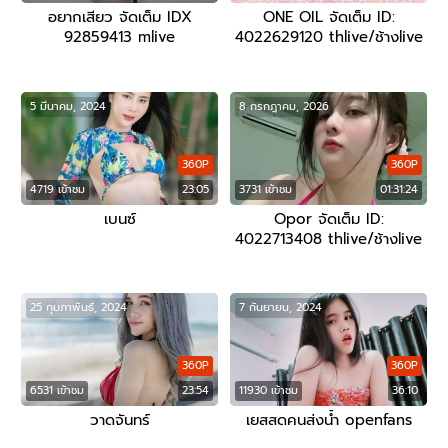
อยากเสียว จัดเต็ม IDX
ONE OIL จัดเต็ม ID:
92859413 mlive
4022629120 thlive/ช้างlive
5 มีนาคม, 2024
8 กรกฎาคม, 2026
360P
360P
4719 เข้าชม
23:05
3731 เข้าชม
01:31:24
เบนซ์
Opor จัดเต็ม ID:
4022713408 thlive/ช้างlive
25 กุมภาพันธ์, 2024
7 กันยายน, 2024
360P
360P
6531 เข้าชม
23:54
11930 เข้าชม
36:10
วาดจันทร์
เยสสดคนส่งน้ำ openfans