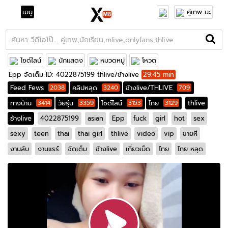
เมนู
คู่เทพ นะ
ไซด์ไลน์
นักแสดง
หมวดหมู่
โหวต
Epp จัดเต็ม ID: 4022875199 thlive/ช้างlive
29:45 min
Feed Fews
2038
คลิปหลุด
3240
ช้างlive/THLIVE
709
ทางบ้าน
3414
วัยรุ่น
3359
ไซด์ไลน์
3153
ไทย
3129
thlive
ช้างlive
4022875199
asian
Epp
fuck
girl
hot
sex
sexy
teen
thai
thai girl
thlive
video
vip
ขายหี
งานลับ
งานแรร์
จัดเต็ม
ช้างlive
เกี่ยวเบ็ด
ไทย
ไทย หลุด