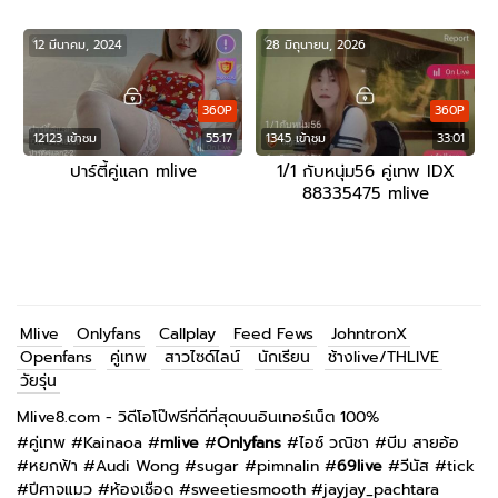
12 มีนาคม, 2024
28 มิถุนายน, 2026
360P
360P
12123 เข้าชม
55:17
1345 เข้าชม
33:01
ปาร์ตี้คู่แลก mlive
1/1 กับหนุ่ม56 คู่เทพ IDX
88335475 mlive
Mlive
Onlyfans
Callplay
Feed Fews
JohntronX
Openfans
คู่เทพ
สาวไซด์ไลน์
นักเรียน
ช้างlive/THLIVE
วัยรุ่น
Mlive8.com - วิดีโอโป๊ฟรีที่ดีที่สุดบนอินเทอร์เน็ต 100%
#
คู่เทพ
#
Kainaoa
#
mlive
#
Onlyfans
#
ไอซ์ วณิชา
#
บีม สายอ้อ
#
หยกฟ้า
#
Audi Wong
#
sugar
#
pimnalin
#
69live
#
วีนัส
#
tick
#
ปีศาจแมว
#
ห้องเชือด
#
sweetiesmooth
#
jayjay_pachtara