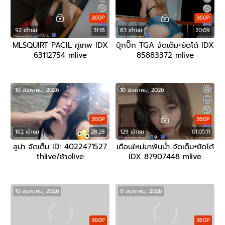
360P
360P
92 เข้าชม
31:18
63 เข้าชม
20:09
MLSQUIRT PACIL คู่เทพ IDX
ปุ้กปิ๊ก TGA จัดเต็ม+ยัดโด้ IDX
63112754 mlive
85883372 mlive
10 สิงหาคม, 2026
10 สิงหาคม, 2026
360P
360P
162 เข้าชม
28:28
129 เข้าชม
01:05:11
ลูน่า จัดเต็ม ID: 4022471527
เดือนใหม่มาพ้นน้ำ จัดเต็ม+ยัดโด้
thlive/ช้างlive
IDX 87907448 mlive
10 สิงหาคม, 2026
9 สิงหาคม, 2026
360P
360P