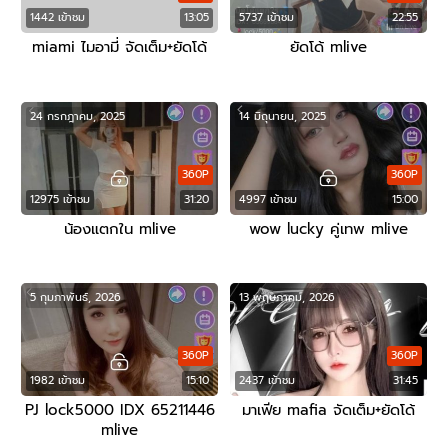
1442 เข้าชม
13:05
5737 เข้าชม
22:55
miami ไมอามี่ จัดเต็ม+ยัดโด้
ยัดโด้ mlive
24 กรกฎาคม, 2025
14 มิถุนายน, 2025
360P
360P
12975 เข้าชม
31:20
4997 เข้าชม
15:00
น้องแตกใน mlive
wow lucky คู่เทพ mlive
5 กุมภาพันธ์, 2026
13 พฤษภาคม, 2026
360P
360P
1982 เข้าชม
15:10
2437 เข้าชม
31:45
PJ lock5000 IDX 65211446
มาเฟีย mafia จัดเต็ม+ยัดโด้
mlive