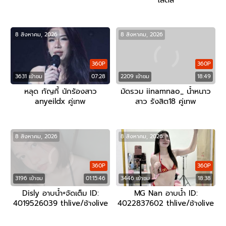
โลตัส
8 สิงหาคม, 2026
8 สิงหาคม, 2026
360P
360P
3631 เข้าชม
07:28
2209 เข้าชม
18:49
หลุด กัญกี้ นักร้องสาว
มัดรวม iinamnao_ น้ำหนาว
anyeildx คู่เทพ
สาว รังสิต18 คู่เทพ
8 สิงหาคม, 2026
8 สิงหาคม, 2026
360P
360P
3196 เข้าชม
01:15:46
3446 เข้าชม
18:38
Disly อาบน้ำ+จัดเต็ม ID:
MG Nan อาบน้ำ ID:
4019526039 thlive/ช้างlive
4022837602 thlive/ช้างlive