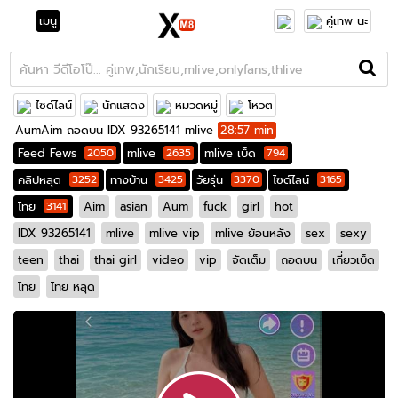
เมนู
คู่เทพ นะ
ไซด์ไลน์
นักแสดง
หมวดหมู่
โหวต
AumAim ถอดบน IDX 93265141 mlive
28:57 min
Feed Fews
2050
mlive
2635
mlive เบ็ด
794
คลิปหลุด
3252
ทางบ้าน
3425
วัยรุ่น
3370
ไซด์ไลน์
3165
ไทย
3141
Aim
asian
Aum
fuck
girl
hot
IDX 93265141
mlive
mlive vip
mlive ย้อนหลัง
sex
sexy
teen
thai
thai girl
video
vip
จัดเต็ม
ถอดบน
เกี่ยวเบ็ด
ไทย
ไทย หลุด