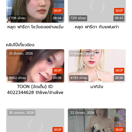
360P
360P
7706 เข้าชม
08:04
7251 เข้าชม
06:43
หลุด ฟารีดา โชว์ของอย่างแจ๋ม
หลุด ฟารีดา กับแฟนเก่า
คลิปโป๊เกี่ยวข้อง
25 มีนาคม, 2026
11 มีนาคม, 2024
360P
360P
15162 เข้าชม
24:08
6793 เข้าชม
28:56
TOON (จัดเต็ม) ID:
มากิจัง
4022344628 thlive/ช้างlive
26 เมษายน, 2026
22 มีนาคม, 2024
360P
360P