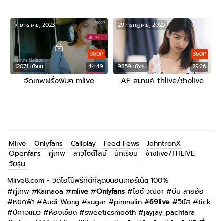
7 มกราคม, 2023
29 กรกฎาคม, 2025
360P
360P
12071 เข้าชม
44:49
9859 เข้าชม
29:26
จัดเทพฝรั่งฟินๆ mlive
AF สมายค์ thlive/ช้างlive
Mlive
Onlyfans
Callplay
Feed Fews
JohntronX
Openfans
คู่เทพ
สาวไซด์ไลน์
นักเรียน
ช้างlive/THLIVE
วัยรุ่น
Mlive8.com - วิดีโอโป๊ฟรีที่ดีที่สุดบนอินเทอร์เน็ต 100%
#
คู่เทพ
#
Kainaoa
#
mlive
#
Onlyfans
#
ไอซ์ วณิชา
#
บีม สายอ้อ
#
หยกฟ้า
#
Audi Wong
#
sugar
#
pimnalin
#
69live
#
วีนัส
#
tick
#
ปีศาจแมว
#
ห้องเชือด
#
sweetiesmooth
#
jayjay_pachtara