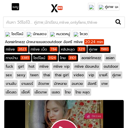
เมนู
คู่เทพ นะ
ไซด์ไลน์
นักแสดง
หมวดหมู่
โหวต
Aorairlinezz มักหลายเยสดoutdoor อ้อศรี mlive
20:24 min
mlive
2623
mlive เบ็ด
784
คลิปหลุด
3211
คู่เทพ
1980
ทางบ้าน
3385
ไซด์ไลน์
3124
ไทย
3101
aorairlinezz
asian
fuck
girl
hot
mlive
mlive vip
mlive ย้อนหลัง
outdoor
sex
sexy
teen
thai
thai girl
video
vip
ขายหี
คู่เทพ
งานลับ
งานแรร์
จัดเทพ
มักหลาย
อมควย
อ้อศรี
เทพ
เย็ดสด
เย็ดหี
เย็ดเทพ
เยสด
ไทย
ไทย หลุด