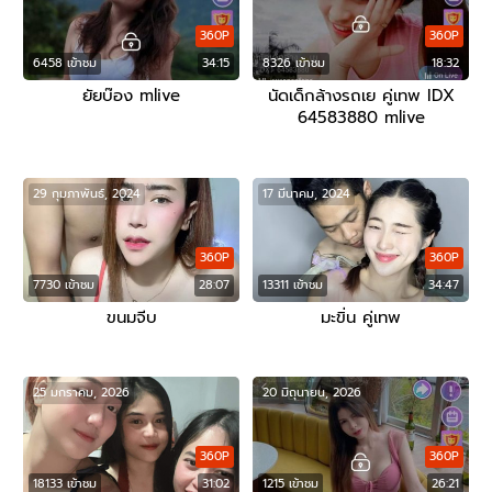
360P
360P
6458 เข้าชม
34:15
8326 เข้าชม
18:32
ยัยบ๊อง mlive
นัดเด็กล้างรถเย คู่เทพ IDX
64583880 mlive
29 กุมภาพันธ์, 2024
17 มีนาคม, 2024
360P
360P
7730 เข้าชม
28:07
13311 เข้าชม
34:47
ขนมจีบ
มะขิ่น คู่เทพ
25 มกราคม, 2026
20 มิถุนายน, 2026
360P
360P
18133 เข้าชม
31:02
1215 เข้าชม
26:21