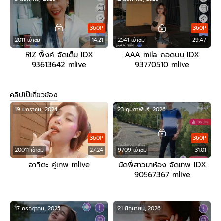
360P
360P
2011 เข้าชม
14:21
2541 เข้าชม
29:47
RIZ พิ้งค์ จัดเต็ม IDX
AAA mila ถอดบน IDX
93613642 mlive
93770510 mlive
คลิปโป๊เกี่ยวข้อง
19 มกราคม, 2024
23 กุมภาพันธ์, 2026
360P
360P
20011 เข้าชม
27:24
9709 เข้าชม
31:01
อากิตะ คู่เทพ mlive
นัดพี่สาวมาห้อง จัดเทพ IDX
90567367 mlive
17 กรกฎาคม, 2025
21 มิถุนายน, 2026