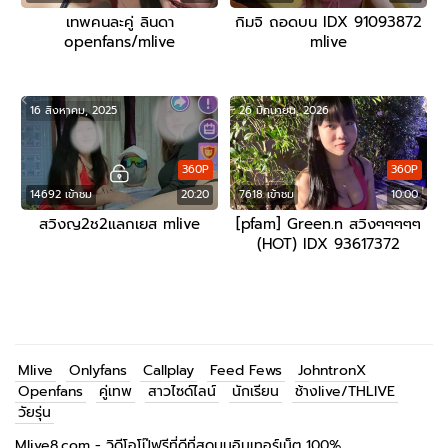
เทพคนละคู่ ลินดา
กิมจิ ถอดบน IDX 91093872
openfans/mlive
mlive
16 สิงหาคม, 2025
26 มิถุนายน, 2026
360P
360P
14692 เข้าชม
20:20
7618 เข้าชม
10:00
สวิงญ2ช2แลกเยส mlive
[pfam] Green.n สวิงๆๆๆๆๆ
(HOT) IDX 93617372
openfans/mlive
Mlive
Onlyfans
Callplay
Feed Fews
JohntronX
Openfans
คู่เทพ
สาวไซด์ไลน์
นักเรียน
ช้างlive/THLIVE
วัยรุ่น
Mlive8.com - วิดีโอโป๊ฟรีที่ดีที่สุดบนอินเทอร์เน็ต 100%