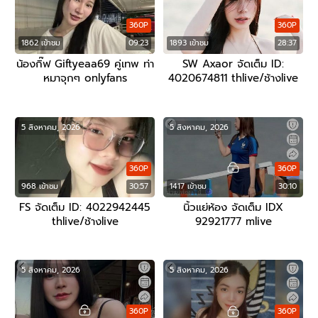
360P
360P
1862 เข้าชม
09:23
1893 เข้าชม
28:37
น้องกิ๊ฟ Giftyeaa69 คู่เทพ ท่า
SW Axaor จัดเต็ม ID:
หมาจุกๆ onlyfans
4020674811 thlive/ช้างlive
5 สิงหาคม, 2026
5 สิงหาคม, 2026
360P
360P
968 เข้าชม
30:57
1417 เข้าชม
30:10
FS จัดเต็ม ID: 4022942445
นิ้วแย่ห้อง จัดเต็ม IDX
thlive/ช้างlive
92921777 mlive
5 สิงหาคม, 2026
5 สิงหาคม, 2026
360P
360P