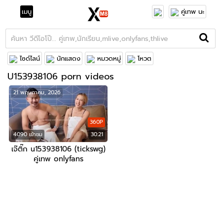
เมนู
คู่เทพ นะ
ไซด์ไลน์
นักแสดง
หมวดหมู่
โหวต
U153938106 porn videos
21 พฤษภาคม, 2026
360P
4090 เข้าชม
30:21
เจ๊ติ๊ก u153938106 (tickswg)
คู่เทพ onlyfans