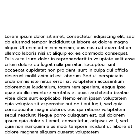
Lorem ipsum dolor sit amet, consectetur adipiscing elit, sed
do eiusmod tempor incididunt ut labore et dolore magna
aliqua. Ut enim ad minim veniam, quis nostrud exercitation
ullamco laboris nisi ut aliquip ex ea commodo consequat.
Duis aute irure dolor in reprehenderit in voluptate velit esse
cillum dolore eu fugiat nulla pariatur. Excepteur sint
occaecat cupidatat non proident, sunt in culpa qui officia
deserunt mollit anim id est laborum. Sed ut perspiciatis
unde omnis iste natus error sit voluptatem accusantium
doloremque laudantium, totam rem aperiam, eaque ipsa
quae ab illo inventore veritatis et quasi architecto beatae
vitae dicta sunt explicabo. Nemo enim ipsam voluptatem
quia voluptas sit aspernatur aut odit aut fugit, sed quia
consequuntur magni dolores eos qui ratione voluptatem
sequi nesciunt. Neque porro quisquam est, qui dolorem
ipsum quia dolor sit amet, consectetur, adipisci velit, sed
quia non numquam eius modi tempora incidunt ut labore et
dolore magnam aliquam quaerat voluptatem.