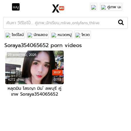
เมนู
คู่เทพ นะ
ไซด์ไลน์
นักแสดง
หมวดหมู่
โหวต
Soraya354065652 porn videos
23 พฤษภาคม, 2026
360P
4272 เข้าชม
07:13
หลุดมิน โสรญา มิน’ ลพบุรี คู่
เทพ Soraya354065652