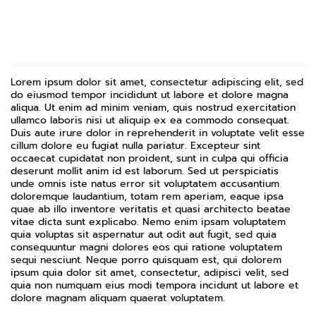
Lorem ipsum dolor sit amet, consectetur adipiscing elit, sed
do eiusmod tempor incididunt ut labore et dolore magna
aliqua. Ut enim ad minim veniam, quis nostrud exercitation
ullamco laboris nisi ut aliquip ex ea commodo consequat.
Duis aute irure dolor in reprehenderit in voluptate velit esse
cillum dolore eu fugiat nulla pariatur. Excepteur sint
occaecat cupidatat non proident, sunt in culpa qui officia
deserunt mollit anim id est laborum. Sed ut perspiciatis
unde omnis iste natus error sit voluptatem accusantium
doloremque laudantium, totam rem aperiam, eaque ipsa
quae ab illo inventore veritatis et quasi architecto beatae
vitae dicta sunt explicabo. Nemo enim ipsam voluptatem
quia voluptas sit aspernatur aut odit aut fugit, sed quia
consequuntur magni dolores eos qui ratione voluptatem
sequi nesciunt. Neque porro quisquam est, qui dolorem
ipsum quia dolor sit amet, consectetur, adipisci velit, sed
quia non numquam eius modi tempora incidunt ut labore et
dolore magnam aliquam quaerat voluptatem.