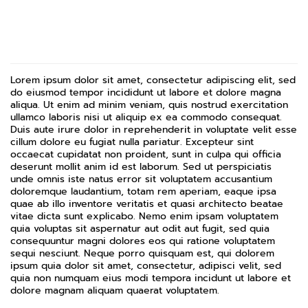
Lorem ipsum dolor sit amet, consectetur adipiscing elit, sed
do eiusmod tempor incididunt ut labore et dolore magna
aliqua. Ut enim ad minim veniam, quis nostrud exercitation
ullamco laboris nisi ut aliquip ex ea commodo consequat.
Duis aute irure dolor in reprehenderit in voluptate velit esse
cillum dolore eu fugiat nulla pariatur. Excepteur sint
occaecat cupidatat non proident, sunt in culpa qui officia
deserunt mollit anim id est laborum. Sed ut perspiciatis
unde omnis iste natus error sit voluptatem accusantium
doloremque laudantium, totam rem aperiam, eaque ipsa
quae ab illo inventore veritatis et quasi architecto beatae
vitae dicta sunt explicabo. Nemo enim ipsam voluptatem
quia voluptas sit aspernatur aut odit aut fugit, sed quia
consequuntur magni dolores eos qui ratione voluptatem
sequi nesciunt. Neque porro quisquam est, qui dolorem
ipsum quia dolor sit amet, consectetur, adipisci velit, sed
quia non numquam eius modi tempora incidunt ut labore et
dolore magnam aliquam quaerat voluptatem.