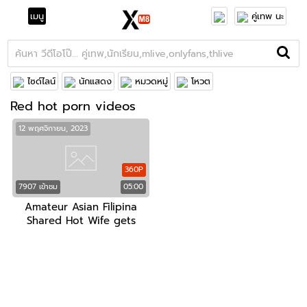
เมนู
คู่เทพ นะ
ไซด์ไลน์
นักแสดง
หมวดหมู่
โหวต
Red hot porn videos
12 พฤศจิกายน, 2023
360P
7907 เข้าชม
05:00
Amateur Asian Filipina
Shared Hot Wife gets
Fucked while Cuckold
Husband is Watching | My
wife gets fucked by a
stranger