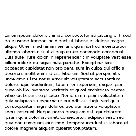
Lorem ipsum dolor sit amet, consectetur adipiscing elit, sed
do eiusmod tempor incididunt ut labore et dolore magna
aliqua. Ut enim ad minim veniam, quis nostrud exercitation
ullamco laboris nisi ut aliquip ex ea commodo consequat.
Duis aute irure dolor in reprehenderit in voluptate velit esse
cillum dolore eu fugiat nulla pariatur. Excepteur sint
occaecat cupidatat non proident, sunt in culpa qui officia
deserunt mollit anim id est laborum. Sed ut perspiciatis
unde omnis iste natus error sit voluptatem accusantium
doloremque laudantium, totam rem aperiam, eaque ipsa
quae ab illo inventore veritatis et quasi architecto beatae
vitae dicta sunt explicabo. Nemo enim ipsam voluptatem
quia voluptas sit aspernatur aut odit aut fugit, sed quia
consequuntur magni dolores eos qui ratione voluptatem
sequi nesciunt. Neque porro quisquam est, qui dolorem
ipsum quia dolor sit amet, consectetur, adipisci velit, sed
quia non numquam eius modi tempora incidunt ut labore et
dolore magnam aliquam quaerat voluptatem.