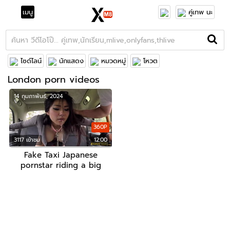
เมนู
คู่เทพ นะ
ไซด์ไลน์
นักแสดง
หมวดหมู่
โหวต
London porn videos
14 กุมภาพันธ์, 2024
360P
3117 เข้าชม
12:00
Fake Taxi Japanese
pornstar riding a big
white cock in the back of
a London taxi