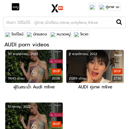
เมนู
คู่เทพ นะ
ไซด์ไลน์
นักแสดง
หมวดหมู่
โหวต
AUDI porn videos
30 พฤศจิกายน, 2023
9 พฤศจิกายน, 2022
360P
360P
11645 เข้าชม
20:08
21269 เข้าชม
27:50
ผู้ในสระน้ำ Audi mlive
AUDI คู่เทพ mlive
12 ตุลาคม, 2022
360P