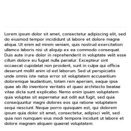
Lorem ipsum dolor sit amet, consectetur adipiscing elit, sed
do eiusmod tempor incididunt ut labore et dolore magna
aliqua. Ut enim ad minim veniam, quis nostrud exercitation
ullamco laboris nisi ut aliquip ex ea commodo consequat.
Duis aute irure dolor in reprehenderit in voluptate velit esse
cillum dolore eu fugiat nulla pariatur. Excepteur sint
occaecat cupidatat non proident, sunt in culpa qui officia
deserunt mollit anim id est laborum. Sed ut perspiciatis
unde omnis iste natus error sit voluptatem accusantium
doloremque laudantium, totam rem aperiam, eaque ipsa
quae ab illo inventore veritatis et quasi architecto beatae
vitae dicta sunt explicabo. Nemo enim ipsam voluptatem
quia voluptas sit aspernatur aut odit aut fugit, sed quia
consequuntur magni dolores eos qui ratione voluptatem
sequi nesciunt. Neque porro quisquam est, qui dolorem
ipsum quia dolor sit amet, consectetur, adipisci velit, sed
quia non numquam eius modi tempora incidunt ut labore et
dolore magnam aliquam quaerat voluptatem.