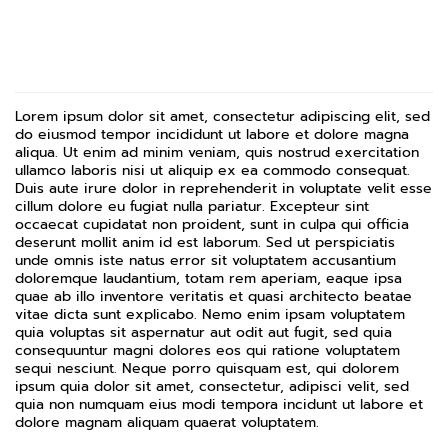
Lorem ipsum dolor sit amet, consectetur adipiscing elit, sed
do eiusmod tempor incididunt ut labore et dolore magna
aliqua. Ut enim ad minim veniam, quis nostrud exercitation
ullamco laboris nisi ut aliquip ex ea commodo consequat.
Duis aute irure dolor in reprehenderit in voluptate velit esse
cillum dolore eu fugiat nulla pariatur. Excepteur sint
occaecat cupidatat non proident, sunt in culpa qui officia
deserunt mollit anim id est laborum. Sed ut perspiciatis
unde omnis iste natus error sit voluptatem accusantium
doloremque laudantium, totam rem aperiam, eaque ipsa
quae ab illo inventore veritatis et quasi architecto beatae
vitae dicta sunt explicabo. Nemo enim ipsam voluptatem
quia voluptas sit aspernatur aut odit aut fugit, sed quia
consequuntur magni dolores eos qui ratione voluptatem
sequi nesciunt. Neque porro quisquam est, qui dolorem
ipsum quia dolor sit amet, consectetur, adipisci velit, sed
quia non numquam eius modi tempora incidunt ut labore et
dolore magnam aliquam quaerat voluptatem.