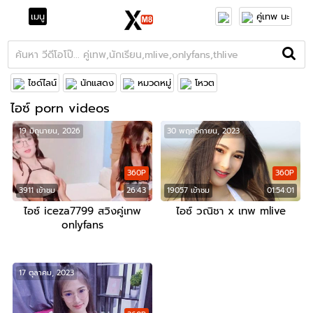
เมนู
คู่เทพ นะ
ไซด์ไลน์
นักแสดง
หมวดหมู่
โหวต
ไอซ์ porn videos
19 มิถุนายน, 2026
30 พฤศจิกายน, 2023
360P
360P
3911 เข้าชม
26:43
19057 เข้าชม
01:54:01
ไอซ์ iceza7799 สวิงคู่เทพ
ไอซ์ วณิชา x เทพ mlive
onlyfans
17 ตุลาคม, 2023