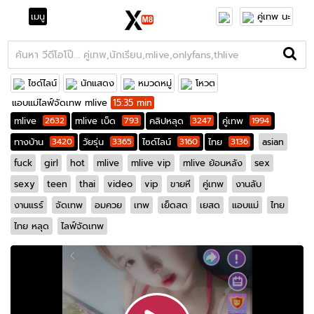
เมนู
คู่เทพ นะ
ไซด์ไลน์
นักแสดง
หมวดหมู่
โหวต
แอบแม่ไลฟ์จัดเทพ mlive
15:35 min
mlive
2632
mlive เบ็ด
793
คลิปหลุด
3247
คู่เทพ
1994
ทางบ้าน
3420
วัยรุ่น
3365
ไซด์ไลน์
3160
ไทย
3136
asian
fuck
girl
hot
mlive
mlive vip
mlive ย้อนหลัง
sex
sexy
teen
thai
video
vip
ขายหี
คู่เทพ
งานลับ
งานแรร์
จัดเทพ
อมควย
เทพ
เย็ดสด
เยสด
แอบแม่
ไทย
ไทย หลุด
ไลฟ์จัดเทพ