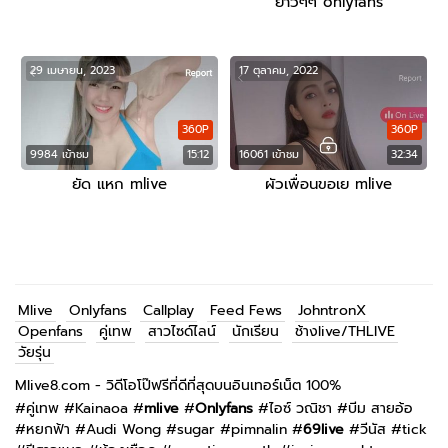
ยาวๆๆ onlyfans
29 เมษายน, 2023
17 ตุลาคม, 2022
360P
360P
9984 เข้าชม
15:12
16061 เข้าชม
32:34
ยัด แหก mlive
ผัวเพื่อนขอเย mlive
Mlive
Onlyfans
Callplay
Feed Fews
JohntronX
Openfans
คู่เทพ
สาวไซด์ไลน์
นักเรียน
ช้างlive/THLIVE
วัยรุ่น
Mlive8.com - วิดีโอโป๊ฟรีที่ดีที่สุดบนอินเทอร์เน็ต 100%
#
คู่เทพ
#
Kainaoa
#
mlive
#
Onlyfans
#
ไอซ์ วณิชา
#
บีม สายอ้อ
#
หยกฟ้า
#
Audi Wong
#
sugar
#
pimnalin
#
69live
#
วีนัส
#
tick