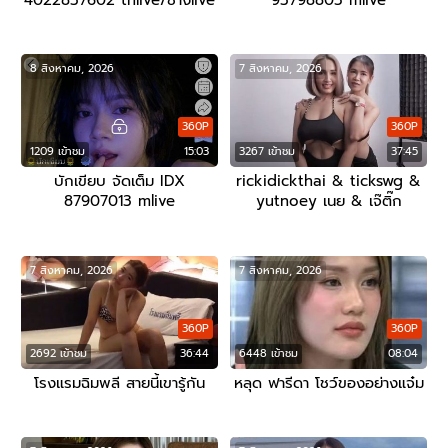
4022837602 thlive/ช้างlive
93798805 mlive
8 สิงหาคม, 2026
7 สิงหาคม, 2026
360P
360P
1209 เข้าชม
15:03
3267 เข้าชม
37:45
บักเขียบ จัดเต็ม IDX
rickidickthai & tickswg &
87907013 mlive
yutnoey เนย & เจ๊ติ๊ก
7 สิงหาคม, 2026
7 สิงหาคม, 2026
360P
360P
2692 เข้าชม
36:44
6448 เข้าชม
08:04
โรงแรมฉิมพลี สายนี้เขารู้กัน
หลุด ฟารีดา โชว์ของอย่างแจ๋ม