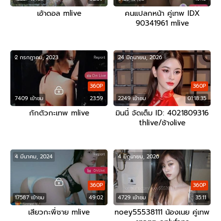
เอ้าดอล mlive
คนแปลกหน้า คู่เทพ IDX
90341961 mlive
2 กรกฎาคม, 2023
24 มิถุนายน, 2026
360P
360P
7409 เข้าชม
23:59
2249 เข้าชม
01:18:35
กักตัวกะเทพ mlive
มินนี่ จัดเต็ม ID: 4021809316
thlive/ช้างlive
4 มีนาคม, 2024
4 มิถุนายน, 2026
360P
360P
17587 เข้าชม
49:02
4729 เข้าชม
35:11
เสียวกะพี่ชาย mlive
noey55538111 น้องเนย คู่เทพ