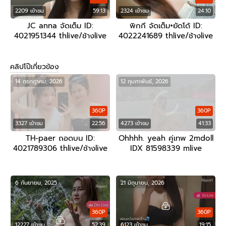
2209 เข้าชม
59:13
2324 เข้าชม
24:10
JC anna จัดเต็ม ID:
พิกกี จัดเต็ม+ยัดโด้ ID:
4021951344 thlive/ช้างlive
4022241689 thlive/ช้างlive
คลิปโป๊เกี่ยวข้อง
14 กรกฎาคม, 2026
12 กุมภาพันธ์, 2026
360P
360P
3327 เข้าชม
22:56
4273 เข้าชม
41:33
TH-paer ถอดบน ID:
Ohhhh. yeah คู่เทพ 2mdoll
4021789306 thlive/ช้างlive
IDX 81598339 mlive
6 กันยายน, 2025
21 มิถุนายน, 2026
360P
360P
12227 เข้าชม
52:39
6123 เข้าชม
19:15