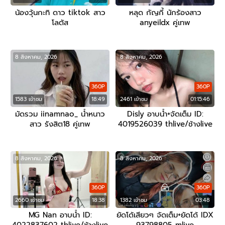
น้องวุ้นกะทิ ดาว tiktok สาว
หลุด กัญกี้ นักร้องสาว
โลตัส
anyeildx คู่เทพ
8 สิงหาคม, 2026
8 สิงหาคม, 2026
360P
360P
1583 เข้าชม
18:49
2461 เข้าชม
01:15:46
มัดรวม iinamnao_ น้ำหนาว
Disly อาบน้ำ+จัดเต็ม ID:
สาว รังสิต18 คู่เทพ
4019526039 thlive/ช้างlive
8 สิงหาคม, 2026
8 สิงหาคม, 2026
360P
360P
2660 เข้าชม
18:38
1382 เข้าชม
03:48
MG Nan อาบน้ำ ID:
ยัดโด้เสียวๆ จัดเต็ม+ยัดโด้ IDX