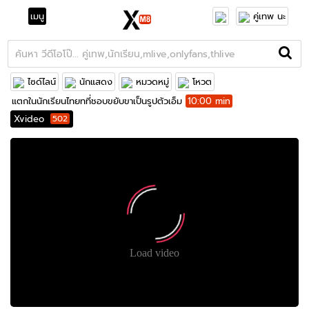
เมนู
คู่เทพ นะ
ไซด์ไลน์
นักแสดง
หมวดหมู่
โหวต
แตกในนักเรียนไทยทที่ชอบขยับขาเป็นรูปตัวเอ็ม
10:00 min
Xvideo
502