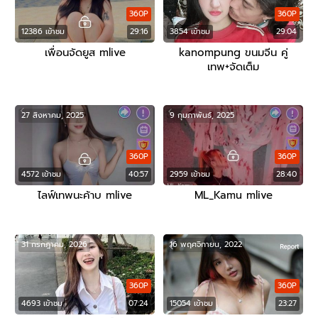
360P
360P
12386 เข้าชม
29:16
3854 เข้าชม
29:04
เพื่อนจัดยูส mlive
kanompung ขนมจีน คู่
เทพ+จัดเต็ม
27 สิงหาคม, 2025
9 กุมภาพันธ์, 2025
360P
360P
4572 เข้าชม
40:57
2959 เข้าชม
28:40
ไลฟ์เทพนะค้าบ mlive
ML_Kamu mlive
31 กรกฎาคม, 2026
16 พฤศจิกายน, 2022
360P
360P
4693 เข้าชม
07:24
15054 เข้าชม
23:27