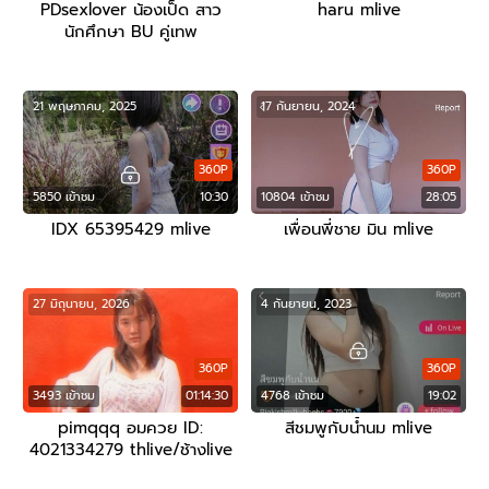
PDsexlover น้องเป็ด สาว
haru mlive
นักศึกษา BU คู่เทพ
21 พฤษภาคม, 2025
17 กันยายน, 2024
360P
360P
5850 เข้าชม
10:30
10804 เข้าชม
28:05
IDX 65395429 mlive
เพื่อนพี่ชาย มิน mlive
27 มิถุนายน, 2026
4 กันยายน, 2023
360P
360P
3493 เข้าชม
01:14:30
4768 เข้าชม
19:02
pimqqq อมควย ID:
สีชมพูกับน้ำนม mlive
4021334279 thlive/ช้างlive