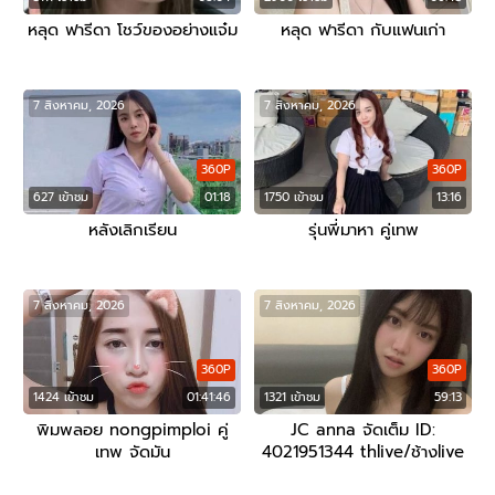
หลุด ฟารีดา โชว์ของอย่างแจ๋ม
หลุด ฟารีดา กับแฟนเก่า
7 สิงหาคม, 2026
7 สิงหาคม, 2026
360P
360P
627 เข้าชม
01:18
1750 เข้าชม
13:16
หลังเลิกเรียน
รุ่นพี่มาหา คู่เทพ
7 สิงหาคม, 2026
7 สิงหาคม, 2026
360P
360P
1424 เข้าชม
01:41:46
1321 เข้าชม
59:13
พิมพลอย nongpimploi คู่
JC anna จัดเต็ม ID:
เทพ จัดมัน
4021951344 thlive/ช้างlive