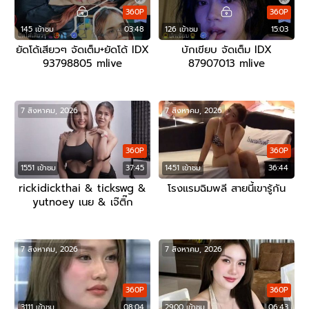
360P
360P
145 เข้าชม
03:48
126 เข้าชม
15:03
ยัดโด้เสียวๆ จัดเต็ม+ยัดโด้ IDX
บักเขียบ จัดเต็ม IDX
93798805 mlive
87907013 mlive
7 สิงหาคม, 2026
7 สิงหาคม, 2026
360P
360P
1551 เข้าชม
37:45
1451 เข้าชม
36:44
rickidickthai & tickswg &
โรงแรมฉิมพลี สายนี้เขารู้กัน
yutnoey เนย & เจ๊ติ๊ก
7 สิงหาคม, 2026
7 สิงหาคม, 2026
360P
360P
3111 เข้าชม
08:04
2900 เข้าชม
06:43