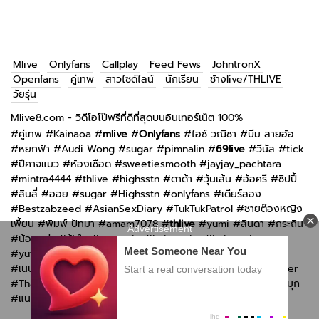
Mlive
Onlyfans
Callplay
Feed Fews
JohntronX
Openfans
คู่เทพ
สาวไซด์ไลน์
นักเรียน
ช้างlive/THLIVE
วัยรุ่น
Mlive8.com - วิดีโอโป๊ฟรีที่ดีที่สุดบนอินเทอร์เน็ต 100%
#
คู่เทพ
#
Kainaoa
#
mlive
#
Onlyfans
#
ไอซ์ วณิชา
#
บีม สายอ้อ
#
หยกฟ้า
#
Audi Wong
#
sugar
#
pimnalin
#
69live
#
วีนัส
#
tick
#
ปีศาจแมว
#
ห้องเชือด
#
sweetiesmooth
#
jayjay_pachtara
#
mintra4444
#
thlive
#
highsstn
#
ดาด้า
#
วุ้นเส้น
#
อ้อศรี
#
ชิปปี้
#
ลินลี่
#
ออย
#
sugar
#
Highsstn
#
onlyfans
#
เดียร์ลอง
#
Bestzabzeed
#
AsianSexDiary
#
TukTukPatrol
#
ชายต๊องหญิง
เพี้ยน
#
พิมพ์ ปัทมา
#
amam7078
#
thlive
#
yumi
#
ลินดา
#
กระถิน
#
น้อยหน่า
#
ฟ้าใส
#
atommie
#
imimmaim
#
imimmaim
#
yutnoey
#
แอม muaymyb
#
bomie
#
kkimkkimmy
#
กันกัน
#
เนปจูน
#
n_b2561
#
Irenkampong1
#
Swag live
#
Thaiswinger
#
ThaiGirlsWild
#
Openfans
#
Callplay
#
imimmaim
#
ซ้อลี่
#
มุก
#
แนน
#
jeedjad_ss
#
วีนัส
#
1-porns
#
Only-fa
#
VK/เพจ