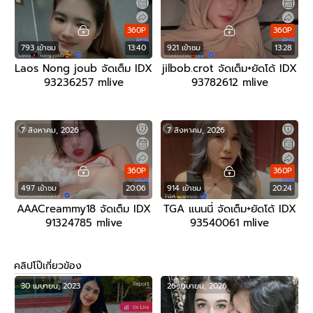
360P
360P
793 เข้าชม
13:40
921 เข้าชม
13:28
Laos Nong joub จัดเต็ม IDX
jilbob.crot จัดเต็ม+ยัดโด้ IDX
93236257 mlive
93782612 mlive
7 สิงหาคม, 2026
7 สิงหาคม, 2026
360P
360P
497 เข้าชม
20:06
914 เข้าชม
20:24
AAACreammy18 จัดเต็ม IDX
TGA แนนนี่ จัดเต็ม+ยัดโด้ IDX
91324785 mlive
93540061 mlive
คลิปโป๊เกี่ยวข้อง
30 เมษายน, 2023
26 เมษายน, 2026