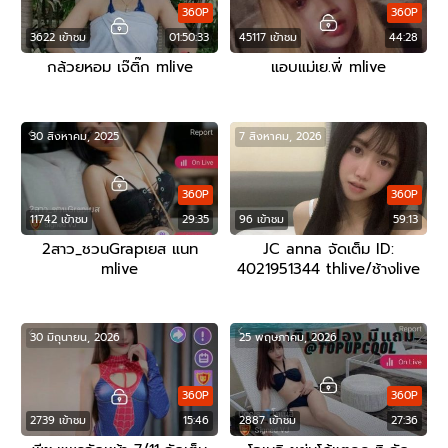
360P
360P
3622 เข้าชม
01:50:33
45117 เข้าชม
44:28
กล้วยหอม เจ๊ติ๊ก mlive
แอบแม่เย.พี่ mlive
30 สิงหาคม, 2025
7 สิงหาคม, 2026
360P
360P
11742 เข้าชม
29:35
96 เข้าชม
59:13
2สาว_ชวนGrapเยส แนท
JC anna จัดเต็ม ID:
mlive
4021951344 thlive/ช้างlive
30 มิถุนายน, 2026
25 พฤษภาคม, 2026
360P
360P
2739 เข้าชม
15:46
2887 เข้าชม
27:36