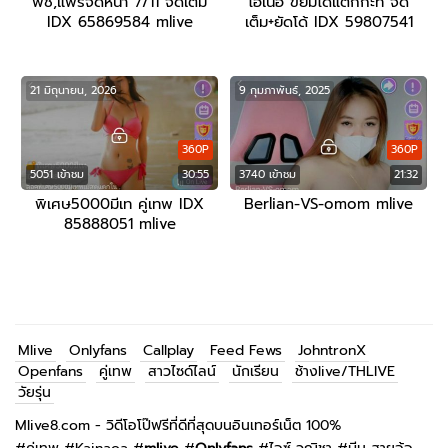
พีช,แพรจัดหน้า 7/11 จัดเต็ม
โอเนอิ ขย่มโด้แตกกะทิ จัด
IDX 65869584 mlive
เต็ม+ยัดโด้ IDX 59807541
mlive
21 มิถุนายน, 2026
9 กุมภาพันธ์, 2025
360P
360P
5051 เข้าชม
30:55
3740 เข้าชม
21:32
พิเศษ5000มีเท คู่เทพ IDX
Berlian-VS-omom mlive
85888051 mlive
Mlive
Onlyfans
Callplay
Feed Fews
JohntronX
Openfans
คู่เทพ
สาวไซด์ไลน์
นักเรียน
ช้างlive/THLIVE
วัยรุ่น
Mlive8.com - วิดีโอโป๊ฟรีที่ดีที่สุดบนอินเทอร์เน็ต 100%