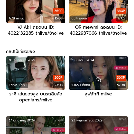
360P
360P
678 เข้าชม
15:06
884 เข้าชม
17:05
VJ Aki ถอดบน ID:
OR mewmi ถอดบน ID:
4022132285 thlive/ช้างlive
4022937066 thlive/ช้างlive
คลิปโป๊เกี่ยวข้อง
10 กันยายน, 2025
5 มีนาคม, 2024
360P
360P
17196 เข้าชม
23:03
10450 เข้าชม
57:38
ราศี เล่นของสูง บนรถสิบล้อ
จุฟสักที mlive
openfans/mlive
17 มิถุนายน, 2024
23 พฤศจิกายน, 2022