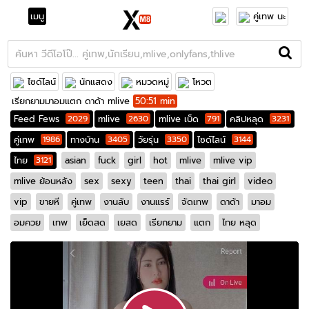
เมนู
คู่เทพ นะ
ไซด์ไลน์
นักแสดง
หมวดหมู่
โหวต
เรียกยามมาอมแตก ดาด้า mlive
50:51 min
Feed Fews
2029
mlive
2630
mlive เบ็ด
791
คลิปหลุด
3231
คู่เทพ
1986
ทางบ้าน
3405
วัยรุ่น
3350
ไซด์ไลน์
3144
ไทย
3121
asian
fuck
girl
hot
mlive
mlive vip
mlive ย้อนหลัง
sex
sexy
teen
thai
thai girl
video
vip
ขายหี
คู่เทพ
งานลับ
งานแรร์
จัดเทพ
ดาด้า
มาอม
อมควย
เทพ
เย็ดสด
เยสด
เรียกยาม
แตก
ไทย หลุด