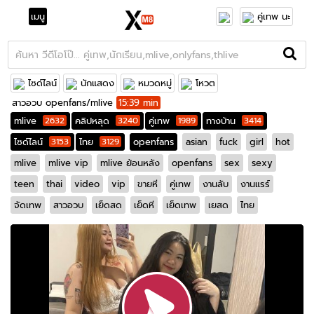
เมนู
คู่เทพ นะ
ไซด์ไลน์
นักแสดง
หมวดหมู่
โหวต
สาวอวบ openfans/mlive
15:39 min
mlive
2632
คลิปหลุด
3240
คู่เทพ
1989
ทางบ้าน
3414
ไซด์ไลน์
3153
ไทย
3129
openfans
asian
fuck
girl
hot
mlive
mlive vip
mlive ย้อนหลัง
openfans
sex
sexy
teen
thai
video
vip
ขายหี
คู่เทพ
งานลับ
งานแรร์
จัดเทพ
สาวอวบ
เย็ดสด
เย็ดหี
เย็ดเทพ
เยสด
ไทย