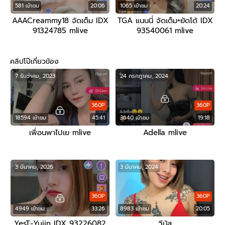
581 เข้าชม
20:06
1065 เข้าชม
20:24
AAACreammy18 จัดเต็ม IDX
TGA แนนนี่ จัดเต็ม+ยัดโด้ IDX
91324785 mlive
93540061 mlive
คลิปโป๊เกี่ยวข้อง
7 ธันวาคม, 2023
24 กรกฎาคม, 2024
360P
360P
18594 เข้าชม
45:41
3640 เข้าชม
19:18
เพื่อนพาไปเย mlive
Adella mlive
3 มีนาคม, 2026
3 มีนาคม, 2024
360P
360P
4949 เข้าชม
33:26
8983 เข้าชม
20:05
YesT-Yujin IDX 93226082
วีนัส