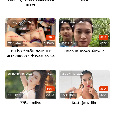
mlive
8 กรกฎาคม, 2026
4 พฤษภาคม, 2026
360P
360P
5564 เข้าชม
01:15:00
23812 เข้าชม
05:54
หนูน้ำ3 จัดเต็ม+ยัดโด้ ID:
น้องทะเล สาวใต้ คู่เทพ 2
4022148687 thlive/ช้างlive
29 กรกฎาคม, 2025
12 สิงหาคม, 2025
360P
360P
4772 เข้าชม
20:40
12741 เข้าชม
32:20
77หิว.. mlive
ฟิมล์ คู่เทพ film