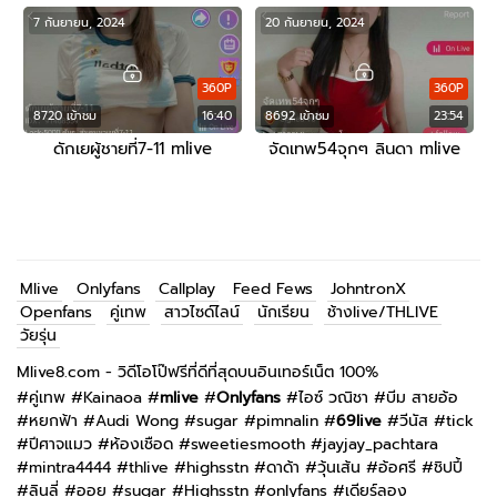
7 กันยายน, 2024
20 กันยายน, 2024
360P
360P
8720 เข้าชม
16:40
8692 เข้าชม
23:54
ดักเยผู้ชายที่7-11 mlive
จัดเทพ54จุกๆ ลินดา mlive
Mlive
Onlyfans
Callplay
Feed Fews
JohntronX
Openfans
คู่เทพ
สาวไซด์ไลน์
นักเรียน
ช้างlive/THLIVE
วัยรุ่น
Mlive8.com - วิดีโอโป๊ฟรีที่ดีที่สุดบนอินเทอร์เน็ต 100%
#
คู่เทพ
#
Kainaoa
#
mlive
#
Onlyfans
#
ไอซ์ วณิชา
#
บีม สายอ้อ
#
หยกฟ้า
#
Audi Wong
#
sugar
#
pimnalin
#
69live
#
วีนัส
#
tick
#
ปีศาจแมว
#
ห้องเชือด
#
sweetiesmooth
#
jayjay_pachtara
#
mintra4444
#
thlive
#
highsstn
#
ดาด้า
#
วุ้นเส้น
#
อ้อศรี
#
ชิปปี้
#
ลินลี่
#
ออย
#
sugar
#
Highsstn
#
onlyfans
#
เดียร์ลอง