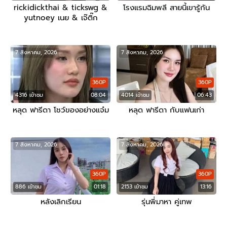
rickidickthai & tickswg &
โรงแรมฉิมพลี สายนี้เขารู้กัน
yutnoey เนย & เจ๊ติ๊ก
7 สิงหาคม, 2026
7 สิงหาคม, 2026
360P
360P
4316 เข้าชม
08:04
4014 เข้าชม
06:43
หลุด ฟารีดา โชว์ของอย่างแจ๋ม
หลุด ฟารีดา กับแฟนเก่า
7 สิงหาคม, 2026
7 สิงหาคม, 2026
360P
360P
886 เข้าชม
01:18
2153 เข้าชม
13:16
หลังเลิกเรียน
รุ่นพี่มาหา คู่เทพ