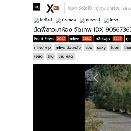
เมนู
Feed Fews
Mlive
Onlyfans
ช้างlive/THLIVE
ไซด์ไลน์
นักแสดง
หมวดหมู่
โหวต
นัดพี่สาวมาห้อง จัดเทพ IDX 905673
Feed Fews
2025
mlive
2630
คลิปหลุด
3227
คู
mlive vip
mlive ย้อนหลัง
sex
sexy
teen
thai
เยสด
ไทย
ไทย หลุด