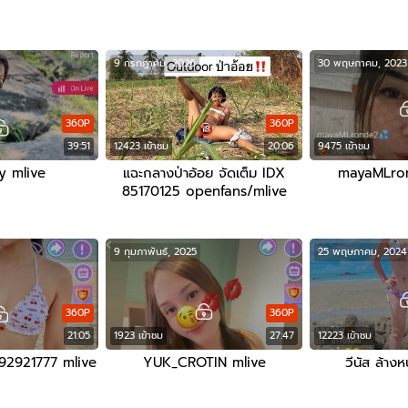
9 กรกฎาคม, 2026
30 พฤษภาคม, 2023
360P
360P
39:51
12423 เข้าชม
20:06
9475 เข้าชม
y mlive
แฉะกลางป่าอ้อย จัดเต็ม IDX
mayaMLron
85170125 openfans/mlive
9 กุมภาพันธ์, 2025
25 พฤษภาคม, 2024
360P
360P
21:05
1923 เข้าชม
27:47
12223 เข้าชม
 92921777 mlive
YUK_CROTIN mlive
วีนัส ล้างห