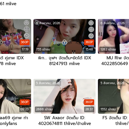
1 mlive
6 สิงหาคม, 2026
6 สิงหาคม, 2026
360P
360P
17:19
755 เข้าชม
15:48
1282 เข้าชม
ด้ คู่เทพ IDX
พิก… จุฟๆ จัดเต็ม+ยัดโด้ IDX
MU Riw จัดเต
8 mlive
81247913 mlive
4022850649 th
5 สิงหาคม, 2026
5 สิงหาคม, 2026
360P
360P
09:23
2888 เข้าชม
28:37
1552 เข้าชม
aa69 คู่เทพ ท่า
SW Axaor จัดเต็ม ID:
FS จัดเต็ม I
onlyfans
4020674811 thlive/ช้างlive
thlive/