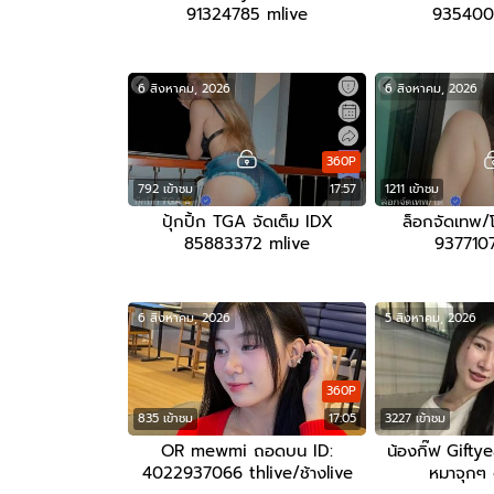
91324785 mlive
9354006
6 สิงหาคม, 2026
6 สิงหาคม, 2026
360P
792 เข้าชม
17:57
1211 เข้าชม
ปุ้กปิ้ก TGA จัดเต็ม IDX
ล็อกจัดเทพ/โ
85883372 mlive
9377107
6 สิงหาคม, 2026
5 สิงหาคม, 2026
360P
835 เข้าชม
17:05
3227 เข้าชม
OR mewmi ถอดบน ID:
น้องกิ๊ฟ Giftye
4022937066 thlive/ช้างlive
หมาจุกๆ 