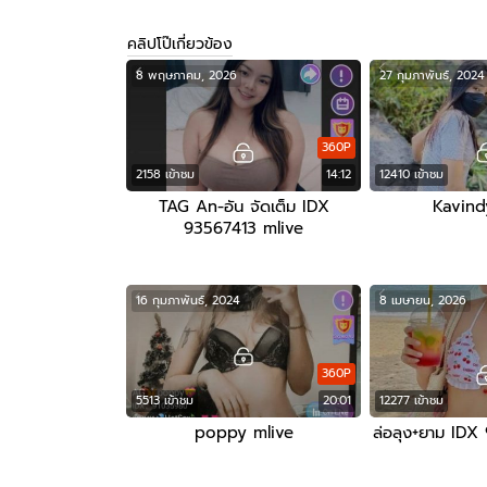
คลิปโป๊เกี่ยวข้อง
8 พฤษภาคม, 2026
27 กุมภาพันธ์, 2024
360P
2158 เข้าชม
14:12
12410 เข้าชม
TAG An-อัน จัดเต็ม IDX
Kavind
93567413 mlive
16 กุมภาพันธ์, 2024
8 เมษายน, 2026
360P
5513 เข้าชม
20:01
12277 เข้าชม
poppy mlive
ล่อลุง+ยาม IDX