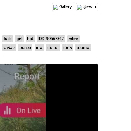
Gallery
คู่เทพ นะ
fuck
girl
hot
IDX 90567367
mlive
มาห้อง
อมควย
เทพ
เย็ดสด
เย็ดหี
เย็ดเทพ