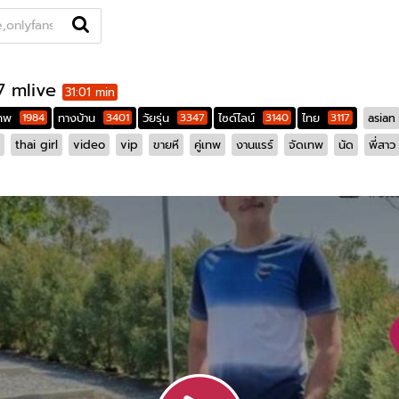
Openfans
หมวดหมู่
คู่เทพ
สาวไซด์ไลน์
แท็ก
นักแสดง
67 mlive
31:01 min
่เทพ
1984
ทางบ้าน
3401
วัยรุ่น
3347
ไซด์ไลน์
3140
ไทย
3117
asian
thai girl
video
vip
ขายหี
คู่เทพ
งานแรร์
จัดเทพ
นัด
พี่สาว