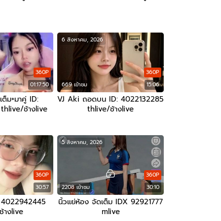
6 สิงหาคม, 2026
360P
360P
01:17:50
669 เข้าชม
15:06
็ม+มาคู่ ID:
VJ Aki ถอดบน ID: 4022132285
live/ช้างlive
thlive/ช้างlive
5 สิงหาคม, 2026
360P
360P
30:57
2208 เข้าชม
30:10
D: 4022942445
นิ้วแย่ห้อง จัดเต็ม IDX 92921777
ช้างlive
mlive