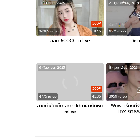
11 ธันวาคม, 2023
27 กุมภาพันธ์, 2024
360P
24265 เข้าชม
31:46
9571 เข้าชม
ออย 600CC mlive
จ้ะ 
6 กันยายน, 2025
8 กุมภาพันธ์, 2026
360P
4775 เข้าชม
43:36
3959 เข้าชม
อาบน้ำกันเบ๊บ อยากได้มาเอากับหนู
Wow! เรียกทีร
mlive
IDX 92664