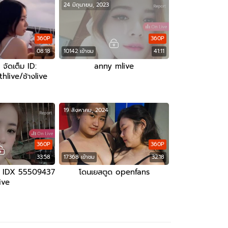
24 มิถุนายน, 2023
360P
360P
08:18
10142 เข้าชม
41:11
จัดเต็ม ID:
anny mlive
live/ช้างlive
19 สิงหาคม, 2024
360P
360P
33:58
17368 เข้าชม
32:18
็ม IDX 55509437
โดนเยสตูด openfans
ive