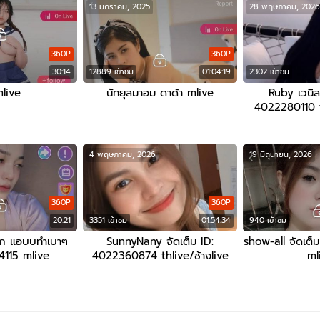
13 มกราคม, 2025
28 พฤษภาคม, 2026
360P
360P
30:14
12889 เข้าชม
01:04:19
2302 เข้าชม
mlive
นัทยุสมาอม ดาด้า mlive
Ruby เวนิส 
4022280110 th
4 พฤษภาคม, 2026
19 มิถุนายน, 2026
360P
360P
20:21
3351 เข้าชม
01:54:34
940 เข้าชม
ัก แอบบทำเบาๆ
SunnyNany จัดเต็ม ID:
show-all จัดเต
115 mlive
4022360874 thlive/ช้างlive
ml