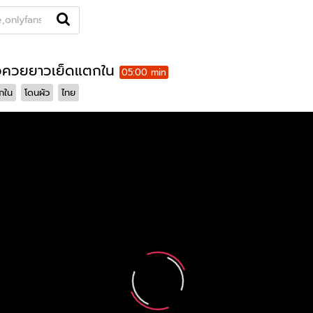
Openfans
หมวดหมู่
คู่เทพ
สาวไซด์ไลน์
แท็ก
นักแสดง
Thai
ขา
sian
ไทย หลุด
Mlive ย้อนหลัง
Mlive vip
Hot
Thai girl
คู
งlive
ยัดโด้
รวมแท็ก
ผัวควยยาวเย็ดแตกใน
05:00 min
กใน
โดนผัว
ไทย