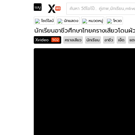
เมนู
Feed Fews
Mlive
Onlyfans
ช้างlive/THLIVE
งานแรร์
Fuck
Teen
Girl
ไทย
Mlive
A
ไซด์ไลน์
นักแสดง
หมวดหมู่
โหวต
อมควย
เทพ
เกี่ยวเบ็ด
จัดเต็ม
Thlive
ช้า
นักเรียนอาชีวศึกษาไทยครางเสียวโดน
Xvideo
502
ครางเสียว
นักเรียน
อาชีว
เย็ด
แต