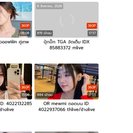
6 สิงหาคม, 2026
360P
360P
06:08
819 เข้าชม
17:57
วออฟฟิศ คู่เทพ
ปุ้กปิ้ก TGA จัดเต็ม IDX
85883372 mlive
6 สิงหาคม, 2026
360P
360P
15:06
884 เข้าชม
17:05
ID: 4022132285
OR mewmi ถอดบน ID:
ช้างlive
4022937066 thlive/ช้างlive