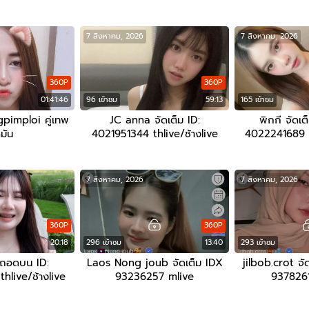
7 สิงหาคม, 2026
7 สิงหาคม, 2026
360P
360P
01:41:46
96 เข้าชม
59:13
165 เข้าชม
imploi คู่เทพ
JC anna จัดเต็ม ID:
พิกกี จัดเต็
มัน
4021951344 thlive/ช้างlive
4022241689 th
7 สิงหาคม, 2026
7 สิงหาคม, 2026
360P
360P
20:18
296 เข้าชม
13:40
293 เข้าชม
ถอดบน ID:
Laos Nong joub จัดเต็ม IDX
jilbob.crot จัด
live/ช้างlive
93236257 mlive
9378261