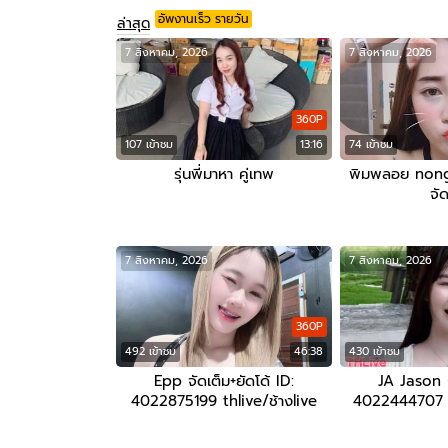
อัพงานเร็ว รายวัน
ล่าสุด
7 สิงหาคม, 2026
7 สิงหาคม, 2026
360P
107 เข้าชม
13:16
74 เข้าชม
รุ่นพี่มาหา คู่เทพ
พิมพลอย nongp
จัด
7 สิงหาคม, 2026
7 สิงหาคม, 2026
360P
492 เข้าชม
46:38
430 เข้าชม
Epp จัดเต็ม+ยัดโด้ ID:
JA Jason 
4022875199 thlive/ช้างlive
4022444707 th