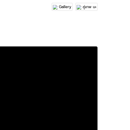
Gallery
คู่เทพ นะ
ยหี
Sex
งานลับ
Sexy
Vip
Video
่เทพ
จัดเทพ
เย็ดสด
เย็ดหี
เย็ดเทพ
เยสด