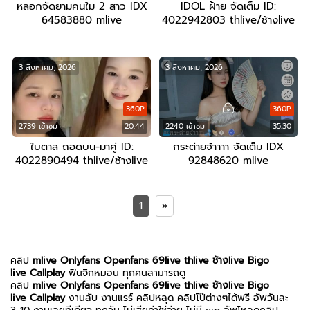
หลอกจัดยามคนใม 2 สาว IDX
IDOL ฝ้าย จัดเต็ม ID:
64583880 mlive
4022942803 thlive/ช้างlive
3 สิงหาคม, 2026
3 สิงหาคม, 2026
360P
360P
2739 เข้าชม
20:44
2240 เข้าชม
35:30
ใบตาล ถอดบน-มาคู่ ID:
กระต่ายจ้าาาา จัดเต็ม IDX
4022890494 thlive/ช้างlive
92848620 mlive
1
»
คลิป
mlive
Onlyfans
Openfans
69live
thlive ช้างlive
Bigo
live
Callplay
ฟินจิกหมอน ทุกคนสามารถดู
คลิป
mlive
Onlyfans
Openfans
69live
thlive ช้างlive
Bigo
live
Callplay
งานลับ งานแรร์ คลิปหลุด คลิปโป๊ต่างๆได้ฟรี อัพวันละ