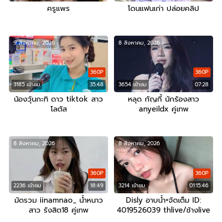
ครูแพร
โดนแฟนเก่า ปล่อยคลิป
9 สิงหาคม, 2026
8 สิงหาคม, 2026
360P
360P
3185 เข้าชม
35:48
3654 เข้าชม
07:28
น้องวุ้นกะทิ ดาว tiktok สาว
หลุด กัญกี้ นักร้องสาว
โลตัส
anyeildx คู่เทพ
8 สิงหาคม, 2026
8 สิงหาคม, 2026
360P
360P
2236 เข้าชม
18:49
3214 เข้าชม
01:15:46
มัดรวม iinamnao_ น้ำหนาว
Disly อาบน้ำ+จัดเต็ม ID:
สาว รังสิต18 คู่เทพ
4019526039 thlive/ช้างlive