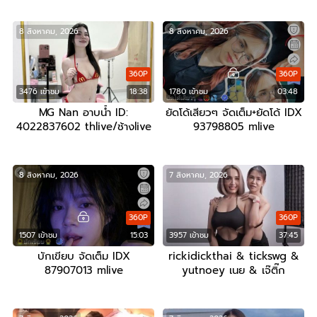
8 สิงหาคม, 2026
8 สิงหาคม, 2026
360P
360P
3476 เข้าชม
18:38
1780 เข้าชม
03:48
MG Nan อาบน้ำ ID:
ยัดโด้เสียวๆ จัดเต็ม+ยัดโด้ IDX
4022837602 thlive/ช้างlive
93798805 mlive
8 สิงหาคม, 2026
7 สิงหาคม, 2026
360P
360P
1507 เข้าชม
15:03
3957 เข้าชม
37:45
บักเขียบ จัดเต็ม IDX
rickidickthai & tickswg &
87907013 mlive
yutnoey เนย & เจ๊ติ๊ก