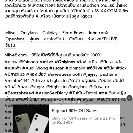
3-10 งานเลยทีเดียว ทุกวัน ไม่เสียค่าใช่จ่าย ไม่มี vip อัพโหลดคลิป
รวดเร็วทันใจ ใหม่ๆตลอดเวลา ไม่ว่าจะเป็น งานลับต่างๆ งานแรร์ น้ำแห้ง
งานหลุด ห้องเชือด ไซด์ไลน์ ทุกคลิปดูได้ลิงค์ไม่เสีย 18-XX.COM มีเซิฟ
เวอร์ที่ทรงพังถึง 4 เครื่อง เน็ตความเร็วสูง 1gbps
Mlive
Onlyfans
Callplay
Feed Fews
JohntronX
Openfans
คู่เทพ
สาวไซด์ไลน์
นักเรียน
ช้างlive/THLIVE
วัยรุ่น
Mlive8.com - วิดีโอโป๊ฟรีที่ดีที่สุดบนอินเทอร์เน็ต 100%
#
คู่เทพ
#
Kainaoa
#
mlive
#
Onlyfans
#
ไอซ์ วณิชา
#
บีม สายอ้อ
#
หยกฟ้า
#
Audi Wong
#
sugar
#
pimnalin
#
69live
#
วีนัส
#
tick
#
ปีศาจแมว
#
ห้องเชือด
#
sweetiesmooth
#
jayjay_pachtara
#
mintra4444
#
thlive
#
highsstn
#
ดาด้า
#
วุ้นเส้น
#
อ้อศรี
#
ชิปปี้
#
ลินลี่
#
ออย
#
sugar
#
Highsstn
#
onlyfans
#
เดียร์ลอง
#
Bestzabzeed
#
AsianSexDiary
#
TukTukPatrol
#
ชายต๊องหญิง
เพี้ยน
#
พิมพ์ ปัทมา
#
amam7078
#
thlive
#
yumi
#
ลินดา
#
กระถิน
#
น้อยหน่า
#
ฟ้าใส
#
atommie
#
imimmaim
#
imimmaim
#
yutnoey
#
แอม muaymyb
#
bomie
#
kkimkkimmy
#
กันกัน
#
เนปจูน
#
n_b2561
#
Irenkampong1
#
Swag live
#
Thaiswinger
#
ThaiGirlsWild
#
Openfans
#
Callplay
#
imimmaim
#
ซ้อลี่
#
มุก
#
แนน
#
jeedjad_ss
#
วีนัส
#
1-porns
#
Only-fa
#
VK/เพจ