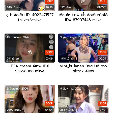
360P
360P
249 เข้าชม
28:28
197 เข้าชม
01:05:11
ลูน่า จัดเต็ม ID: 4022471527
เดือนใหม่มาพ้นน้ำ จัดเต็ม+ยัดโด้
thlive/ช้างlive
IDX 87907448 mlive
10 สิงหาคม, 2026
9 สิงหาคม, 2026
360P
360P
291 เข้าชม
53:09
1910 เข้าชม
06:59
TGA cream คู่เทพ IDX
Mint_kullanan น้องมิ้นท์ ดาว
93658088 mlive
tiktok คู่เทพ
9 สิงหาคม, 2026
9 สิงหาคม, 2026
360P
360P
2992 เข้าชม
04:04
2887 เข้าชม
07:01