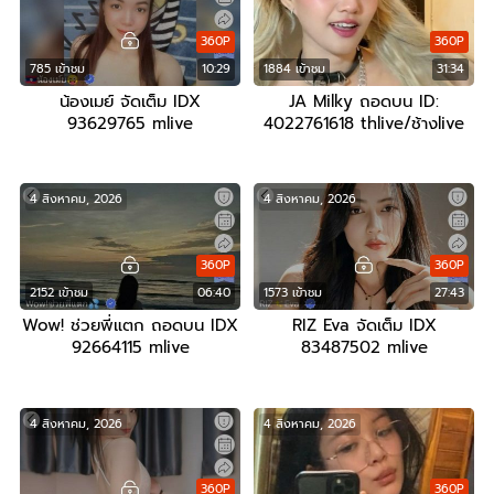
360P
360P
785 เข้าชม
10:29
1884 เข้าชม
31:34
น้องเมย์ จัดเต็ม IDX
JA Milky ถอดบน ID:
93629765 mlive
4022761618 thlive/ช้างlive
4 สิงหาคม, 2026
4 สิงหาคม, 2026
360P
360P
2152 เข้าชม
06:40
1573 เข้าชม
27:43
Wow! ช่วยพี่แตก ถอดบน IDX
RIZ Eva จัดเต็ม IDX
92664115 mlive
83487502 mlive
4 สิงหาคม, 2026
4 สิงหาคม, 2026
360P
360P