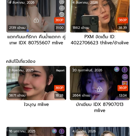
4 สิงหาคม, 2026
4 สิงหาคม, 2026
360P
360P
2139 เข้าชม
31:00
1862 เข้าชม
38:39
แตกกันนะที่รักก คืนน้ำแตกก คู่
PXM จัดเต็ม ID:
เทพ IDX 80755607 mlive
4022706623 thlive/ช้างlive
คลิปโป๊เกี่ยวข้อง
1 สิงหาคม, 2025
20 กุมภาพันธ์, 2026
360P
360P
5671 เข้าชม
18:28
2664 เข้าชม
13:04
ใจบุญ mlive
บักเขียบ IDX 87907013
mlive
16 มกราคม, 2025
4 มีนาคม, 2026