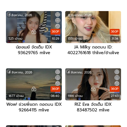
5 สิงหาคม, 2026
4 สิงหาคม, 2026
360P
360P
525 เข้าชม
10:29
1551 เข้าชม
31:34
น้องเมย์ จัดเต็ม IDX
JA Milky ถอดบน ID:
93629765 mlive
4022761618 thlive/ช้างlive
4 สิงหาคม, 2026
4 สิงหาคม, 2026
360P
360P
1677 เข้าชม
06:40
1186 เข้าชม
27:43
Wow! ช่วยพี่แตก ถอดบน IDX
RIZ Eva จัดเต็ม IDX
92664115 mlive
83487502 mlive