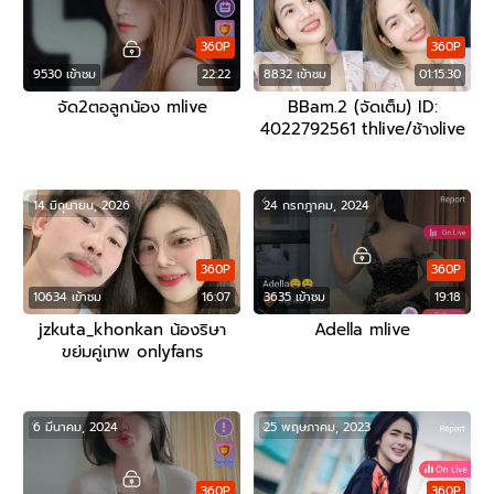
360P
360P
9530 เข้าชม
22:22
8832 เข้าชม
01:15:30
จัด2ตอลูกน้อง mlive
BBam.2 (จัดเต็ม) ID:
4022792561 thlive/ช้างlive
14 มิถุนายน, 2026
24 กรกฎาคม, 2024
360P
360P
10634 เข้าชม
16:07
3635 เข้าชม
19:18
jzkuta_khonkan น้องริษา
Adella mlive
ขย่มคู่เทพ onlyfans
6 มีนาคม, 2024
25 พฤษภาคม, 2023
360P
360P