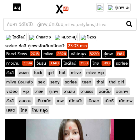
เมนู
คู่เทพ นะ
ไซด์ไลน์
นักแสดง
หมวดหมู่
โหวต
sorlee ซ้อลี คู่เทพ+จัดเต็ม+เปิดหน้า
23:03 min
Feed Fews
2018
mlive
2626
คลิปหลุด
3220
คู่เทพ
1984
ทางบ้าน
3394
วัยรุ่น
3340
ไซด์ไลน์
3133
ไทย
3110
sorlee
ซ้อลี
asian
fuck
girl
hot
mlive
mlive vip
mlive ย้อนหลัง
sex
sexy
sorlee
teen
thai
thai girl
video
vip
ขายหี
คู่เทพ
งานลับ
งานแรร์
จัดเต็ม
จัดเทพ
ซ้อลี
อมควย
เกี่ยวเบ็ด
เทพ
เปิดหน้า
เย็ดสด
เย็ดหี
เย็ดเทพ
เยสด
ไทย
ไทย หลุด