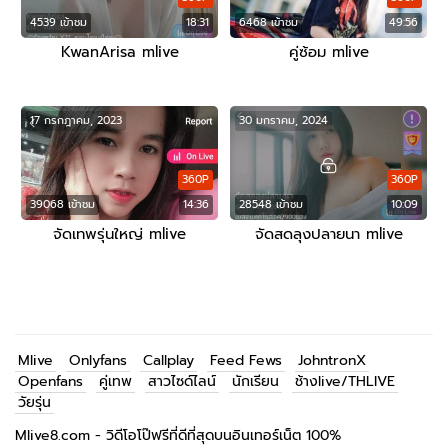
4539 เข้าชม
18:31
6468 เข้าชม
49:56
KwanArisa mlive
คู่ซ้อม mlive
17 กรกฎาคม, 2023
30 มกราคม, 2024
360P
360P
39068 เข้าชม
14:36
28548 เข้าชม
10:09
จัดเทพรุ่นใหญ่ mlive
จัดสดลุงปลายนา mlive
Mlive
Onlyfans
Callplay
Feed Fews
JohntronX
Openfans
คู่เทพ
สาวไซด์ไลน์
นักเรียน
ช้างlive/THLIVE
วัยรุ่น
Mlive8.com - วิดีโอโป๊ฟรีที่ดีที่สุดบนอินเทอร์เน็ต 100%