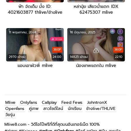
ฟ้า จัดเต็ม มั้ง ID:
หล่านุ้ย เสียวน้ำแตก IDX
4021603877 thlive/ช้างlive
62475307 mlive
11 พฤษภาคม, 2024
16 มิถุนายน, 2025
360P
360P
2970 เข้าชม
24:00
14825 เข้าชม
22:10
แอบเอาผัวพี่ mlive
น้องเทพแตกใน mlive
Mlive
Onlyfans
Callplay
Feed Fews
JohntronX
Openfans
คู่เทพ
สาวไซด์ไลน์
นักเรียน
ช้างlive/THLIVE
วัยรุ่น
Mlive8.com - วิดีโอโป๊ฟรีที่ดีที่สุดบนอินเทอร์เน็ต 100%