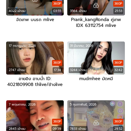
360P
360P
4022 เข้าชม
03:55
3564 เข้าชม
25:53
จัดเทพ บนรถ mlive
Prank_kangRonda คู่เทพ
IDX 63112754 mlive
17 กรกฎาคม, 2026
31 มีนาคม, 2026
360P
360P
2747 เข้าชม
17:34
3244 เข้าชม
32:42
อายอิง อาบน้ำ ID:
mudmhee มัดหมี
4021809908 thlive/ช้างlive
7 พฤษภาคม, 2026
5 กุมภาพันธ์, 2026
360P
360P
2845 เข้าชม
09:59
7833 เข้าชม
29:52