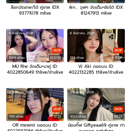
ล็อกจัดเทพ/โด้ คู่เทพ IDX
พิก… จุฟๆ จัดเต็ม+ยัดโด้ IDX
93771078 mlive
81247913 mlive
6 สิงหาคม, 2026
6 สิงหาคม, 2026
360P
360P
1088 เข้าชม
01:17:50
553 เข้าชม
15:06
MU Riw จัดเต็ม+มาคู่ ID:
VJ Aki ถอดบน ID:
4022850649 thlive/ช้างlive
4022132285 thlive/ช้างlive
6 สิงหาคม, 2026
5 สิงหาคม, 2026
360P
360P
700 เข้าชม
17:05
3023 เข้าชม
09:23
OR mewmi ถอดบน ID:
น้องกิ๊ฟ Giftyeaa69 คู่เทพ ท่า