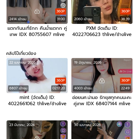
360P
360P
2414 เข้าชม
31:00
2060 เข้าชม
38:39
แตกกันนะที่รักก คืนน้ำแตกก คู่
PXM จัดเต็ม ID:
เทพ IDX 80755607 mlive
4022706623 thlive/ช้างlive
คลิปโป๊เกี่ยวข้อง
22 เมษายน, 2026
19 มิถุนายน, 2026
360P
360P
6807 เข้าชม
02:17:20
4003 เข้าชม
22:49
mint (จัดเต็ม) ID:
อ่อยนศ.น่ามอ รักยุสทุกคนนะคะ
4022661062 thlive/ช้างlive
คู่เทพ IDX 68407144 mlive
23 มีนาคม, 2024
30 เมษายน, 2026