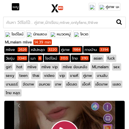
เมนู
คู่เทพ นะ
ไซด์ไลน์
นักแสดง
หมวดหมู่
โหวต
MLmalam mlive
14:39 min
mlive
2626
คลิปหลุด
3220
คู่เทพ
1984
ทางบ้าน
3394
วัยรุ่น
3340
เมา
6
ไซด์ไลน์
3133
ไทย
3110
asian
fuck
girl
hot
mlive
mlive vip
mlive ย้อนหลัง
MLmalam
sex
sexy
teen
thai
video
vip
ขายหี
คู่เทพ
งานลับ
งานแรร์
จัดเทพ
อมควย
เทพ
เย็ดสด
เย็ดหี
เย็ดเทพ
เยสด
ไทย หลุด