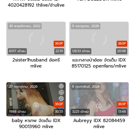
4020428192 thlive/ช้างlive
30 พฤศจิกายน, 2022
9 กรกฎาคม, 2026
360P
360P
6017 เข้าชม
22:10
12633 เข้าชม
20:06
2sister1husband อ้อศรี
แฉะกลางป่าอ้อย จัดเต็ม IDX
mlive
85170125 openfans/mlive
27 กรกฎาคม, 2026
6 กุมภาพันธ์, 2026
360P
360P
1988 เข้าชม
30:55
3225 เข้าชม
13:48
baby หาเทพ จัดเต็ม IDX
Aubreyy IDX 82084459
90013960 mlive
mlive