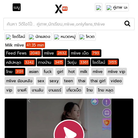
เมนู
คู่เทพ นะ
ไซด์ไลน์
นักแสดง
หมวดหมู่
โหวต
Milk mlive
41:35 min
Feed Fews
2040
mlive
2632
mlive เบ็ด
793
คลิปหลุด
3242
ทางบ้าน
3415
วัยรุ่น
3361
ไซด์ไลน์
3155
ไทย
3131
asian
fuck
girl
hot
milk
mlive
mlive vip
mlive ย้อนหลัง
sex
sexy
teen
thai
thai girl
video
vip
ขายหี
งานลับ
งานแรร์
เกี่ยวเบ็ด
ไทย
ไทย หลุด