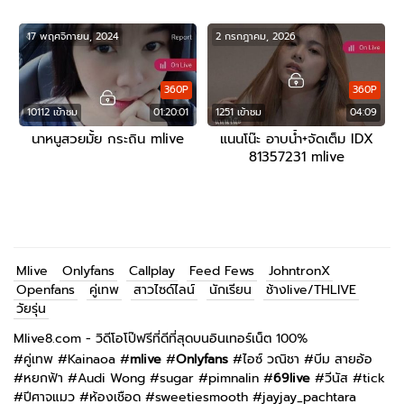
17 พฤศจิกายน, 2024
2 กรกฎาคม, 2026
360P
360P
10112 เข้าชม
01:20:01
1251 เข้าชม
04:09
นาหนูสวยมั้ย กระถิน mlive
แนนโน๊ะ อาบน้ำ+จัดเต็ม IDX
81357231 mlive
Mlive
Onlyfans
Callplay
Feed Fews
JohntronX
Openfans
คู่เทพ
สาวไซด์ไลน์
นักเรียน
ช้างlive/THLIVE
วัยรุ่น
Mlive8.com - วิดีโอโป๊ฟรีที่ดีที่สุดบนอินเทอร์เน็ต 100%
#
คู่เทพ
#
Kainaoa
#
mlive
#
Onlyfans
#
ไอซ์ วณิชา
#
บีม สายอ้อ
#
หยกฟ้า
#
Audi Wong
#
sugar
#
pimnalin
#
69live
#
วีนัส
#
tick
#
ปีศาจแมว
#
ห้องเชือด
#
sweetiesmooth
#
jayjay_pachtara