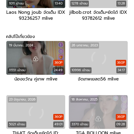
1011 เข้าชม
13:40
1278 เข้าชม
13:28
Laos Nong joub จัดเต็ม IDX
jilbob.crot จัดเต็ม+ยัดโด้ IDX
93236257 mlive
93782612 mlive
คลิปโป๊เกี่ยวข้อง
19 มีนาคม, 2024
26 มกราคม, 2023
360P
360P
11551 เข้าชม
24:49
10996 เข้าชม
34:17
น้องขวัญ คู่เทพ mlive
จัดเทพเยสด56 mlive
23 มิถุนายน, 2026
18 สิงหาคม, 2025
360P
360P
5021 เข้าชม
49:01
3370 เข้าชม
09:28
TH-KT จัดเต็ม+ยัดโด้ ID:
TGA BOLLOON mlive