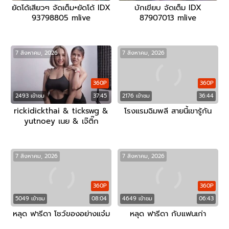
ยัดโด้เสียวๆ จัดเต็ม+ยัดโด้ IDX
บักเขียบ จัดเต็ม IDX
93798805 mlive
87907013 mlive
7 สิงหาคม, 2026
7 สิงหาคม, 2026
360P
360P
2493 เข้าชม
37:45
2176 เข้าชม
36:44
rickidickthai & tickswg &
โรงแรมฉิมพลี สายนี้เขารู้กัน
yutnoey เนย & เจ๊ติ๊ก
7 สิงหาคม, 2026
7 สิงหาคม, 2026
360P
360P
5049 เข้าชม
08:04
4649 เข้าชม
06:43
หลุด ฟารีดา โชว์ของอย่างแจ๋ม
หลุด ฟารีดา กับแฟนเก่า