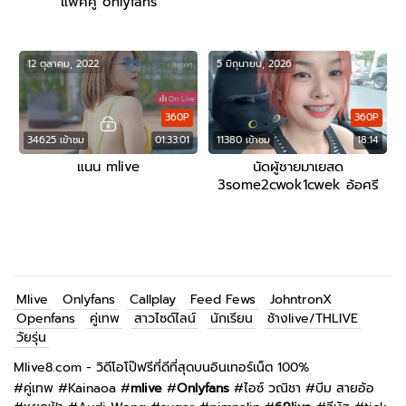
แพ็คคู่ onlyfans
12 ตุลาคม, 2022
5 มิถุนายน, 2026
360P
360P
34625 เข้าชม
01:33:01
11380 เข้าชม
18:14
แนน mlive
นัดผู้ชายมาเยสด
3some2cwok1cwek อ้อศรี
สวิง IDX 50173195
openfans/mlive
Mlive
Onlyfans
Callplay
Feed Fews
JohntronX
Openfans
คู่เทพ
สาวไซด์ไลน์
นักเรียน
ช้างlive/THLIVE
วัยรุ่น
Mlive8.com - วิดีโอโป๊ฟรีที่ดีที่สุดบนอินเทอร์เน็ต 100%
#
คู่เทพ
#
Kainaoa
#
mlive
#
Onlyfans
#
ไอซ์ วณิชา
#
บีม สายอ้อ