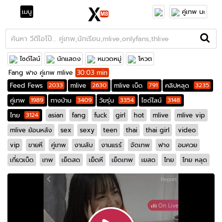
เมนู
คู่เทพ นะ
ไซด์ไลน์
นักแสดง
หมวดหมู่
โหวต
Fang ฟาง คู่เทพ mlive
30:03 min
Feed Fews
2033
mlive
2630
mlive เบ็ด
791
คลิปหลุด
3235
คู่เทพ
1989
ทางบ้าน
3409
วัยรุ่น
3354
ไซด์ไลน์
3148
ไทย
3124
asian
fang
fuck
girl
hot
mlive
mlive vip
mlive ย้อนหลัง
sex
sexy
teen
thai
thai girl
video
vip
ขายหี
คู่เทพ
งานลับ
งานแรร์
จัดเทพ
ฟาง
อมควย
เกี่ยวเบ็ด
เทพ
เย็ดสด
เย็ดหี
เย็ดเทพ
เยสด
ไทย
ไทย หลุด