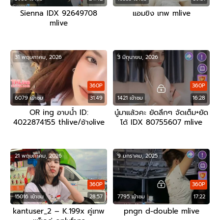
Sienna IDX 92649708
แอมขิง เทพ mlive
mlive
31 พฤษภาคม, 2026
3 มิถุนายน, 2026
360P
360P
6079 เข้าชม
31:49
1421 เข้าชม
16:28
OR ing อาบน้ำ ID:
นู๋มาแล้วคะ ยัดลึกๆ จัดเต็ม+ยัด
4022874155 thlive/ช้างlive
โด้ IDX 80755607 mlive
21 พฤษภาคม, 2026
9 มกราคม, 2025
360P
360P
15016 เข้าชม
28:57
7795 เข้าชม
17:22
kantuser_2 – K.199x คู่เทพ
pngn d-double mlive