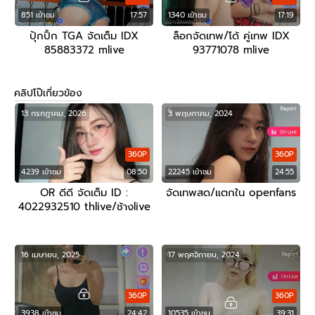
851 เข้าชม
17:57
1340 เข้าชม
17:19
ปุ้กปิ้ก TGA จัดเต็ม IDX
ล็อกจัดเทพ/โด้ คู่เทพ IDX
85883372 mlive
93771078 mlive
คลิปโป๊เกี่ยวข้อง
13 กรกฎาคม, 2026
3 พฤษภาคม, 2024
360P
360P
4239 เข้าชม
08:50
22245 เข้าชม
24:55
OR ดีดี จัดเต็ม ID :
จัดเทพสด/แตกใน openfans
4022932510 thlive/ช้างlive
16 เมษายน, 2025
17 พฤศจิกายน, 2024
360P
360P
3938 เข้าชม
24:42
10535 เข้าชม
39:31