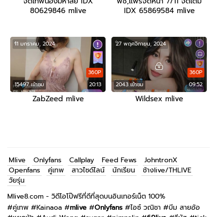
จัดเทพน้องมหาลัย IDX
พีช,แพรจัดหน้า 7/11 จัดเต็ม
80629846 mlive
IDX 65869584 mlive
11 มกราคม, 2024
27 พฤศจิกายน, 2024
360P
360P
15497 เข้าชม
20:13
2043 เข้าชม
09:52
ZabZeed mlive
Wildsex mlive
Mlive
Onlyfans
Callplay
Feed Fews
JohntronX
Openfans
คู่เทพ
สาวไซด์ไลน์
นักเรียน
ช้างlive/THLIVE
วัยรุ่น
Mlive8.com - วิดีโอโป๊ฟรีที่ดีที่สุดบนอินเทอร์เน็ต 100%
#
คู่เทพ
#
Kainaoa
#
mlive
#
Onlyfans
#
ไอซ์ วณิชา
#
บีม สายอ้อ