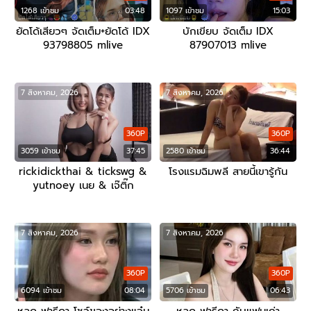
1268 เข้าชม
03:48
1097 เข้าชม
15:03
ยัดโด้เสียวๆ จัดเต็ม+ยัดโด้ IDX
บักเขียบ จัดเต็ม IDX
93798805 mlive
87907013 mlive
7 สิงหาคม, 2026
7 สิงหาคม, 2026
360P
360P
3059 เข้าชม
37:45
2580 เข้าชม
36:44
rickidickthai & tickswg &
โรงแรมฉิมพลี สายนี้เขารู้กัน
yutnoey เนย & เจ๊ติ๊ก
7 สิงหาคม, 2026
7 สิงหาคม, 2026
360P
360P
6094 เข้าชม
08:04
5706 เข้าชม
06:43