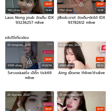
360P
360P
1162 เข้าชม
13:40
1532 เข้าชม
13:28
Laos Nong joub จัดเต็ม IDX
jilbob.crot จัดเต็ม+ยัดโด้ IDX
93236257 mlive
93782612 mlive
คลิปโป๊เกี่ยวข้อง
23 กรกฎาคม, 2025
14 สิงหาคม, 2025
360P
360P
10195 เข้าชม
01:02:59
4569 เข้าชม
38:53
5สาวขย่มฝรั่ง เจ๊ติ๊ก tick69
Aing เย็ดเทพ thlive/ช้างlive
mlive
24 มิถุนายน, 2023
25 กรกฎาคม, 2026
360P
360P