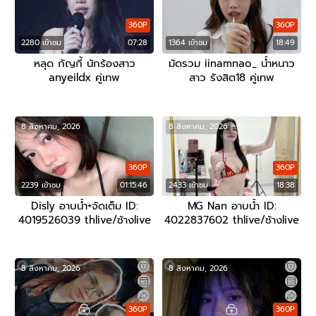
360P
360P
2280 เข้าชม
07:28
1364 เข้าชม
18:49
หลุด กัญกี้ นักร้องสาว
มัดรวม iinamnao_ น้ำหนาว
anyeildx คู่เทพ
สาว รังสิต18 คู่เทพ
8 สิงหาคม, 2026
8 สิงหาคม, 2026
360P
360P
2239 เข้าชม
01:15:46
2433 เข้าชม
18:38
Disly อาบน้ำ+จัดเต็ม ID:
MG Nan อาบน้ำ ID:
4019526039 thlive/ช้างlive
4022837602 thlive/ช้างlive
8 สิงหาคม, 2026
8 สิงหาคม, 2026
360P
360P