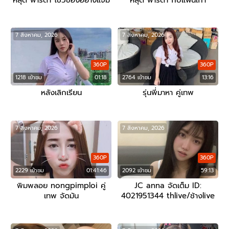
หลุด ฟารีดา โชว์ของอย่างแจ๋ม
หลุด ฟารีดา กับแฟนเก่า
7 สิงหาคม, 2026
7 สิงหาคม, 2026
360P
360P
1218 เข้าชม
01:18
2764 เข้าชม
13:16
หลังเลิกเรียน
รุ่นพี่มาหา คู่เทพ
7 สิงหาคม, 2026
7 สิงหาคม, 2026
360P
360P
2229 เข้าชม
01:41:46
2092 เข้าชม
59:13
พิมพลอย nongpimploi คู่
JC anna จัดเต็ม ID:
เทพ จัดมัน
4021951344 thlive/ช้างlive