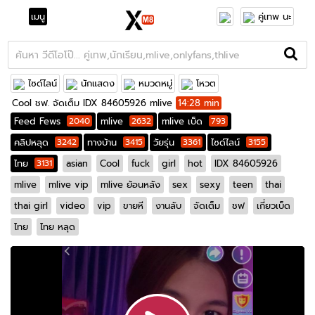
เมนู
คู่เทพ นะ
ไซด์ไลน์
นักแสดง
หมวดหมู่
โหวต
Cool ชฟ. จัดเต็ม IDX 84605926 mlive
14:28 min
Feed Fews
2040
mlive
2632
mlive เบ็ด
793
คลิปหลุด
3242
ทางบ้าน
3415
วัยรุ่น
3361
ไซด์ไลน์
3155
ไทย
3131
asian
Cool
fuck
girl
hot
IDX 84605926
mlive
mlive vip
mlive ย้อนหลัง
sex
sexy
teen
thai
thai girl
video
vip
ขายหี
งานลับ
จัดเต็ม
ชฟ
เกี่ยวเบ็ด
ไทย
ไทย หลุด