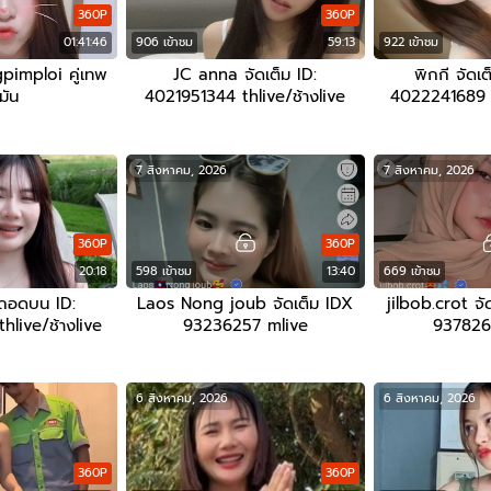
360P
360P
01:41:46
906 เข้าชม
59:13
922 เข้าชม
imploi คู่เทพ
JC anna จัดเต็ม ID:
พิกกี จัดเต
มัน
4021951344 thlive/ช้างlive
4022241689 t
7 สิงหาคม, 2026
7 สิงหาคม, 2026
360P
360P
20:18
598 เข้าชม
13:40
669 เข้าชม
ถอดบน ID:
Laos Nong joub จัดเต็ม IDX
jilbob.crot จั
live/ช้างlive
93236257 mlive
937826
6 สิงหาคม, 2026
6 สิงหาคม, 2026
360P
360P