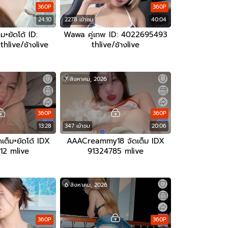
360P
360P
24:10
2278 เข้าชม
40:04
็ม+ยัดโด้ ID:
Wawa คู่เทพ ID: 4022695493
hlive/ช้างlive
thlive/ช้างlive
7 สิงหาคม, 2026
360P
360P
13:28
347 เข้าชม
20:06
ดเต็ม+ยัดโด้ IDX
AAACreammy18 จัดเต็ม IDX
12 mlive
91324785 mlive
6 สิงหาคม, 2026
360P
360P