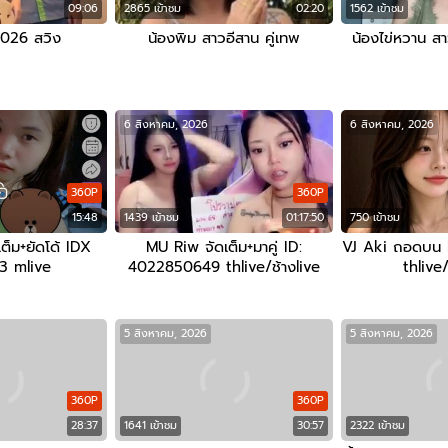
09:06
2865 เข้าชม
02:20
1562 เข้าชม
2026 สวิง
น้องพิม สาวอีสาน คู่เทพ
น้องไข่หวาน ส
6 สิงหาคม, 2026
6 สิงหาคม, 2026
360P
360P
15:48
1439 เข้าชม
01:17:50
750 เข้าชม
ต็ม+ยัดโด้ IDX
MU Riw จัดเต็ม+มาคู่ ID:
VJ Aki ถอดบน 
3 mlive
4022850649 thlive/ช้างlive
thlive/
5 สิงหาคม, 2026
5 สิงหาคม, 2026
360P
360P
28:37
1641 เข้าชม
30:57
2322 เข้าชม