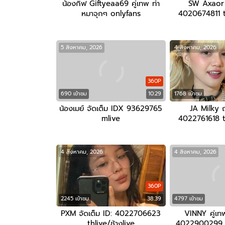
น้องกิ๊ฟ Giftyeaa69 คู่เทพ ท่า
SW Axaor จ
หมาจุกๆ onlyfans
4020674811 th
5 สิงหาคม, 2026
4 สิงหาคม, 2026
360P
690 เข้าชม
10:29
1768 เข้าชม
น้องเมย์ จัดเต็ม IDX 93629765
JA Milky 
mlive
4022761618 th
4 สิงหาคม, 2026
4 สิงหาคม, 2026
360P
2245 เข้าชม
38:39
4797 เข้าชม
PXM จัดเต็ม ID: 4022706623
VINNY คู่เทพ
thlive/ช้างlive
4022900299 th