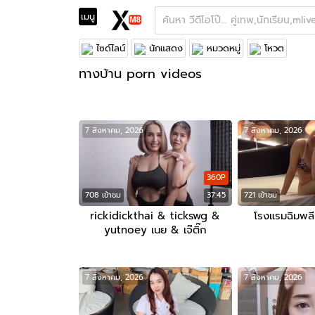
เมนู
Feed Fews
Mlive
Onlyfans
ช้างlive/THLIVE
ไซด์ไลน์
นักแสดง
หมวดหมู่
โหวต
ทางบ้าน porn videos
7 สิงหาคม, 2026
7 สิงหาคม, 2026
360P
708 เข้าชม
37:45
721 เข้าชม
rickidickthai & tickswg &
โรงแรมฉิมพลี ส
yutnoey เนย & เจ๊ติ๊ก
7 สิงหาคม, 2026
7 สิงหาคม, 2026