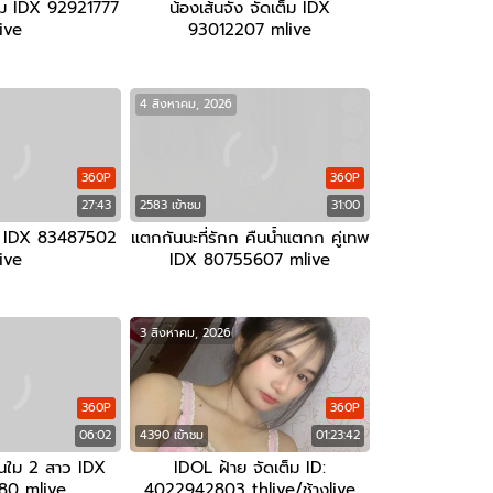
เต็ม IDX 92921777
น้องเส้นจัง จัดเต็ม IDX
ive
93012207 mlive
4 สิงหาคม, 2026
360P
360P
27:43
2583 เข้าชม
31:00
็ม IDX 83487502
แตกกันนะที่รักก คืนน้ำแตกก คู่เทพ
ive
IDX 80755607 mlive
3 สิงหาคม, 2026
360P
360P
06:02
4390 เข้าชม
01:23:42
นใม 2 สาว IDX
IDOL ฝ้าย จัดเต็ม ID:
80 mlive
4022942803 thlive/ช้างlive