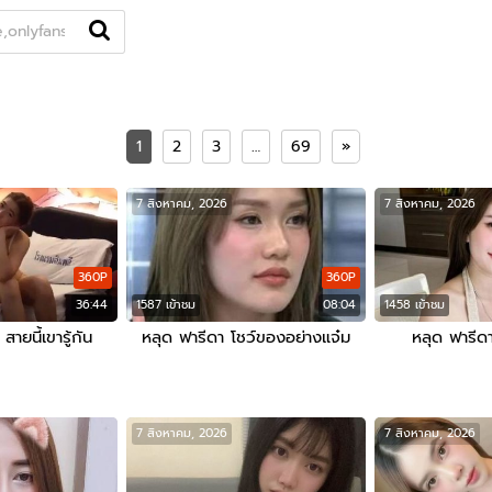
Openfans
หมวดหมู่
คู่เทพ
สาวไซด์ไลน์
แท็ก
นักแสดง
1
2
3
…
69
»
7 สิงหาคม, 2026
7 สิงหาคม, 2026
360P
360P
36:44
1587 เข้าชม
08:04
1458 เข้าชม
ายนี้เขารู้กัน
หลุด ฟารีดา โชว์ของอย่างแจ๋ม
หลุด ฟารีด
7 สิงหาคม, 2026
7 สิงหาคม, 2026