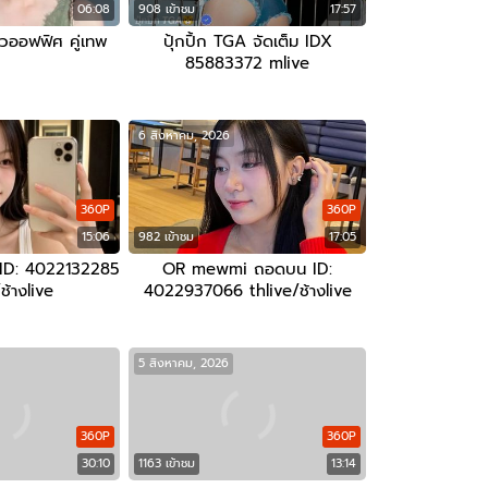
06:08
908 เข้าชม
17:57
าวออฟฟิศ คู่เทพ
ปุ้กปิ้ก TGA จัดเต็ม IDX
85883372 mlive
6 สิงหาคม, 2026
360P
360P
15:06
982 เข้าชม
17:05
ID: 4022132285
OR mewmi ถอดบน ID:
ช้างlive
4022937066 thlive/ช้างlive
5 สิงหาคม, 2026
360P
360P
30:10
1163 เข้าชม
13:14