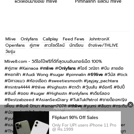
ผัวเพือนมาขอเย mlive
Pimnalinn ยสตน mlive
Mlive
Onlyfans
Callplay
Feed Fews
JohntronX
Openfans
คู่เทพ
สาวไซด์ไลน์
นักเรียน
ช้างlive/THLIVE
วัยรุ่น
Mlive8.com - วิดีโอโป๊ฟรีที่ดีที่สุดบนอินเทอร์เน็ต 100%
#
คู่เทพ
#
Kainaoa
#
mlive
#
Onlyfans
#
ไอซ์ วณิชา
#
บีม สายอ้อ
#
หยกฟ้า
#
Audi Wong
#
sugar
#
pimnalin
#
69live
#
วีนัส
#
tick
#
ปีศาจแมว
#
ห้องเชือด
#
sweetiesmooth
#
jayjay_pachtara
#
mintra4444
#
thlive
#
highsstn
#
ดาด้า
#
วุ้นเส้น
#
อ้อศรี
#
ชิปปี้
#
ลินลี่
#
ออย
#
sugar
#
Highsstn
#
onlyfans
#
เดียร์ลอง
#
Bestzabzeed
#
AsianSexDiary
#
TukTukPatrol
#
ชายต๊องหญิง
เพี้ยน
#
พิมพ์ ปัทมา
#
amam7078
#
thlive
#
yumi
#
ลินดา
#
กระถิน
#
น้อยหน่า
#
ฟ้าใส
#
atommie
#
imimmaim
#
imimmaim
#
yutnoey
#
แอม muaymyb
#
bomie
#
kkimkkimmy
#
กันกัน
#
เนปจูน
#
n_b2561
#
Irenkampong1
#
Swag live
#
Thaiswinger
#
ThaiGirlsWild
#
Openfans
#
Callplay
#
imimmaim
#
ซ้อลี่
#
มุก