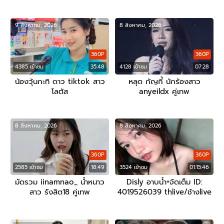
9 สิงหาคม, 2026
8 สิงหาคม, 2026
360P
360P
4385 เข้าชม
35:48
4128 เข้าชม
07:28
น้องวุ้นกะทิ ดาว tiktok สาว
หลุด กัญกี้ นักร้องสาว
โลตัส
anyeildx คู่เทพ
8 สิงหาคม, 2026
8 สิงหาคม, 2026
360P
360P
2585 เข้าชม
18:49
3524 เข้าชม
01:15:46
มัดรวม iinamnao_ น้ำหนาว
Disly อาบน้ำ+จัดเต็ม ID:
สาว รังสิต18 คู่เทพ
4019526039 thlive/ช้างlive