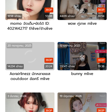
360P
360P
1658 เข้าชม
53:08
4409 เข้าชม
30:54
momo จัดเต็ม+ยัดโด้ ID:
wow คู่เทพ mlive
4021442717 thlive/ช้างlive
20 กรกฎาคม, 2025
12 เมษายน, 2023
360P
360P
14234 เข้าชม
20:24
13045 เข้าชม
19:38
Aorairlinezz มักหลายเยส
bunny mlive
ดoutdoor อ้อศรี mlive
3 มีนาคม, 2024
19 มิถุนายน, 2026
360P
360P