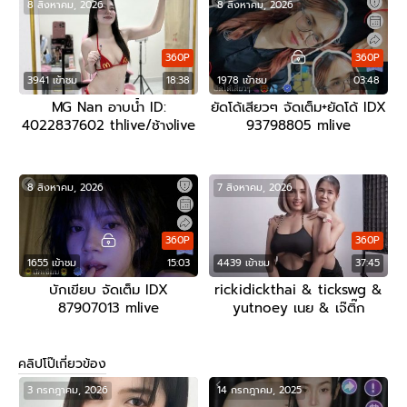
8 สิงหาคม, 2026
8 สิงหาคม, 2026
360P
360P
3941 เข้าชม
18:38
1978 เข้าชม
03:48
MG Nan อาบน้ำ ID:
ยัดโด้เสียวๆ จัดเต็ม+ยัดโด้ IDX
4022837602 thlive/ช้างlive
93798805 mlive
8 สิงหาคม, 2026
7 สิงหาคม, 2026
360P
360P
1655 เข้าชม
15:03
4439 เข้าชม
37:45
บักเขียบ จัดเต็ม IDX
rickidickthai & tickswg &
87907013 mlive
yutnoey เนย & เจ๊ติ๊ก
คลิปโป๊เกี่ยวข้อง
3 กรกฎาคม, 2026
14 กรกฎาคม, 2025