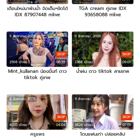
เดือนใหม่มาพ้นน้ำ จัดเต็ม+ยัดโด้
TGA cream คู่เทพ IDX
IDX 87907448 mlive
93658088 mlive
9 สิงหาคม, 2026
9 สิงหาคม, 2026
360P
360P
2568 เข้าชม
06:59
2368 เข้าชม
09:01
Mint_kullanan น้องมิ้นท์ ดาว
น้ำฝน ดาว tiktok สายเทพ
tiktok คู่เทพ
9 สิงหาคม, 2026
9 สิงหาคม, 2026
360P
360P
4035 เข้าชม
04:04
3824 เข้าชม
07:01
ครูแพร
โดนแฟนเก่า ปล่อยคลิป