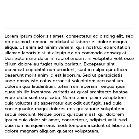
Lorem ipsum dolor sit amet, consectetur adipiscing elit, sed
do eiusmod tempor incididunt ut labore et dolore magna
aliqua. Ut enim ad minim veniam, quis nostrud exercitation
ullamco laboris nisi ut aliquip ex ea commodo consequat.
Duis aute irure dolor in reprehenderit in voluptate velit esse
cillum dolore eu fugiat nulla pariatur. Excepteur sint
occaecat cupidatat non proident, sunt in culpa qui officia
deserunt mollit anim id est laborum. Sed ut perspiciatis
unde omnis iste natus error sit voluptatem accusantium
doloremque laudantium, totam rem aperiam, eaque ipsa
quae ab illo inventore veritatis et quasi architecto beatae
vitae dicta sunt explicabo. Nemo enim ipsam voluptatem
quia voluptas sit aspernatur aut odit aut fugit, sed quia
consequuntur magni dolores eos qui ratione voluptatem
sequi nesciunt. Neque porro quisquam est, qui dolorem
ipsum quia dolor sit amet, consectetur, adipisci velit, sed
quia non numquam eius modi tempora incidunt ut labore et
dolore magnam aliquam quaerat voluptatem.