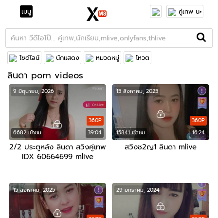
เมนู
คู่เทพ นะ
ไซด์ไลน์
นักแสดง
หมวดหมู่
โหวต
ลินดา porn videos
9 มิถุนายน, 2026
15 สิงหาคม, 2025
360P
360P
6682 เข้าชม
39:04
15841 เข้าชม
16:24
2/2 ประตูหลัง ลินดา สวิงคู่เทพ
สวิงช2ญ1 ลินดา mlive
IDX 60664699 mlive
15 สิงหาคม, 2025
29 มกราคม, 2024