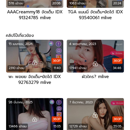
576 เข้าชม
20:06
1063 เข้าชม
20:24
AAACreammy18 จัดเต็ม IDX
TGA แนนนี่ จัดเต็ม+ยัดโด้ IDX
91324785 mlive
93540061 mlive
คลิปโป๊เกี่ยวข้อง
15 เมษายน, 2026
4 พฤษภาคม, 2023
360P
360P
2310 เข้าชม
11:40
17941 เข้าชม
34:46
พะ พอยย จัดเต็ม+ยัดโด้ IDX
ผัวใคร? mlive
92763279 mlive
26 มีนาคม, 2025
7 ธันวาคม, 2023
360P
360P
13466 เข้าชม
15:05
12729 เข้าชม
55:05