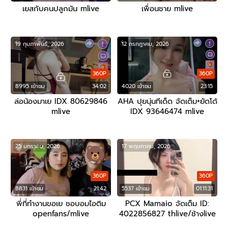
เยสกับคนปลูกมัน mlive
เพื่อนชาย mlive
19 กุมภาพันธ์, 2026
12 กรกฎาคม, 2026
360P
360P
8995 เข้าชม
34:02
4020 เข้าชม
23:15
ล่อน้องมาเย IDX 80629846
AHA ปุยนุ่นทีเด็ด จัดเต็ม+ยัดโด้
mlive
IDX 93646474 mlive
25 มกราคม, 2026
17 พฤษภาคม, 2026
360P
360P
8831 เข้าชม
21:42
5537 เข้าชม
01:11:31
พี่ที่ทำงานขอเย ชอบอมไอติม
PCX Mamaio จัดเต็ม ID:
openfans/mlive
4022856827 thlive/ช้างlive