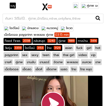
เมนู
คู่เทพ นะ
ไซด์ไลน์
นักแสดง
หมวดหมู่
โหวต
เน็ตไอดอล poyprinn พะพลอย คู่เทพ
03:15 min
Feed Fews
2038
คลิปหลุด
3240
คู่เทพ
1989
ทางบ้าน
3414
วัยรุ่น
3359
ไซด์ไลน์
3153
ไทย
3129
asian
fuck
girl
hot
poyprinn
sex
sexy
teen
thai
thai girl
video
vip
ขายหี
คู่เทพ
งานลับ
งานแรร์
จัดเทพ
พะพลอย
อมควย
เทพ
เน็ตไอดอล
เย็ดสด
เย็ดหี
เย็ดเทพ
เยสด
ไทย
ไทย หลุด