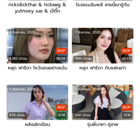
rickidickthai & tickswg &
โรงแรมฉิมพลี สายนี้เขารู้กัน
yutnoey เนย & เจ๊ติ๊ก
7 สิงหาคม, 2026
7 สิงหาคม, 2026
360P
360P
4280 เข้าชม
08:04
3981 เข้าชม
06:43
หลุด ฟารีดา โชว์ของอย่างแจ๋ม
หลุด ฟารีดา กับแฟนเก่า
7 สิงหาคม, 2026
7 สิงหาคม, 2026
360P
360P
876 เข้าชม
01:18
2141 เข้าชม
13:16
หลังเลิกเรียน
รุ่นพี่มาหา คู่เทพ