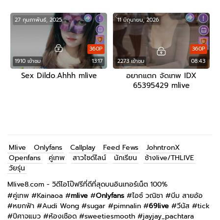
27 กุมภาพันธ์, 2025
11 มิถุนายน, 2026
360P
360P
1910 เข้าชม
13:17
2273 เข้าชม
08:43
Sex Dildo.Ahhh mlive
อยากแตก จัดเทพ IDX
65395429 mlive
Mlive
Onlyfans
Callplay
Feed Fews
JohntronX
Openfans
คู่เทพ
สาวไซด์ไลน์
นักเรียน
ช้างlive/THLIVE
วัยรุ่น
Mlive8.com - วิดีโอโป๊ฟรีที่ดีที่สุดบนอินเทอร์เน็ต 100%
#
คู่เทพ
#
Kainaoa
#
mlive
#
Onlyfans
#
ไอซ์ วณิชา
#
บีม สายอ้อ
#
หยกฟ้า
#
Audi Wong
#
sugar
#
pimnalin
#
69live
#
วีนัส
#
tick
#
ปีศาจแมว
#
ห้องเชือด
#
sweetiesmooth
#
jayjay_pachtara