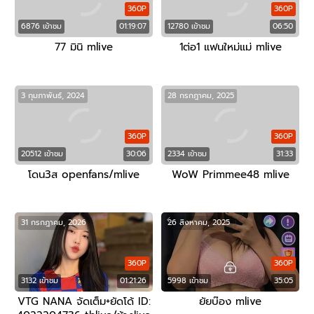
360P
360P
6876 เข้าชม
01:19:07
12780 เข้าชม
06:50
77 มินิ mlive
1ต่อ1 แฟนใหม่แม่ mlive
3 กุมภาพันธ์, 2024
28 กรกฎาคม, 2025
360P
360P
20512 เข้าชม
30:06
2334 เข้าชม
31:33
โดน3ส openfans/mlive
WoW Primmee48 mlive
31 กรกฎาคม, 2026
26 สิงหาคม, 2025
360P
360P
3132 เข้าชม
01:21:26
5998 เข้าชม
35:05
VTG NANA จัดเต็ม+ยัดโด้ ID:
ยัยบ๊อง mlive