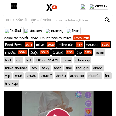
เมนู
คู่เทพ นะ
ไซด์ไลน์
นักแสดง
หมวดหมู่
โหวต
อยากแตก จัดเต็ม+ยัดโด้ IDX 65395429 mlive
12:29 min
Feed Fews
2018
mlive
2626
mlive เบ็ด
787
คลิปหลุด
3220
ทางบ้าน
3394
วัยรุ่น
3340
ไซด์ไลน์
3133
ไทย
3110
asian
fuck
girl
hot
IDX 65395429
mlive
mlive vip
mlive ย้อนหลัง
sex
sexy
teen
thai
thai girl
video
vip
ขายหี
งานลับ
งานแรร์
จัดเต็ม
อยากแตก
เกี่ยวเบ็ด
ไทย
ไทย หลุด