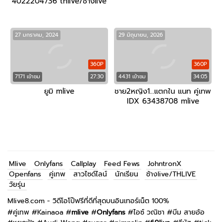
4022204736 thlive/ช้างlive
27 มกราคม, 2024
29 มิถุนายน, 2026
360P
360P
7171 เข้าชม
27:30
4431 เข้าชม
34:05
ยูมิ mlive
ชาย2หญิง1…แตกใน แนท คู่เทพ
IDX 63438708 mlive
Mlive
Onlyfans
Callplay
Feed Fews
JohntronX
Openfans
คู่เทพ
สาวไซด์ไลน์
นักเรียน
ช้างlive/THLIVE
วัยรุ่น
Mlive8.com - วิดีโอโป๊ฟรีที่ดีที่สุดบนอินเทอร์เน็ต 100%
#
คู่เทพ
#
Kainaoa
#
mlive
#
Onlyfans
#
ไอซ์ วณิชา
#
บีม สายอ้อ