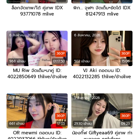
ล็อกจัดเทพ/โด้ คู่เทพ IDX
พิก… จุฟๆ จัดเต็ม+ยัดโด้ IDX
93771078 mlive
81247913 mlive
6 สิงหาคม, 2026
6 สิงหาคม, 2026
360P
360P
968 เข้าชม
01:17:50
502 เข้าชม
15:06
MU Riw จัดเต็ม+มาคู่ ID:
VJ Aki ถอดบน ID:
4022850649 thlive/ช้างlive
4022132285 thlive/ช้างlive
6 สิงหาคม, 2026
5 สิงหาคม, 2026
360P
360P
661 เข้าชม
17:05
2930 เข้าชม
09:23
OR mewmi ถอดบน ID:
น้องกิ๊ฟ Giftyeaa69 คู่เทพ ท่า