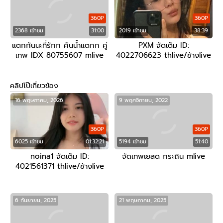
360P
360P
2368 เข้าชม
31:00
2019 เข้าชม
38:39
แตกกันนะที่รักก คืนน้ำแตกก คู่
PXM จัดเต็ม ID:
เทพ IDX 80755607 mlive
4022706623 thlive/ช้างlive
คลิปโป๊เกี่ยวข้อง
16 พฤษภาคม, 2026
9 พฤศจิกายน, 2022
360P
360P
6025 เข้าชม
01:32:21
5194 เข้าชม
51:40
noina1 จัดเต็ม ID:
จัดเทพเยสด กระถิน mlive
4021561371 thlive/ช้างlive
6 กันยายน, 2025
21 พฤษภาคม, 2025