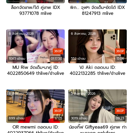
ล็อกจัดเทพ/โด้ คู่เทพ IDX
พิก… จุฟๆ จัดเต็ม+ยัดโด้ IDX
93771078 mlive
81247913 mlive
6 สิงหาคม, 2026
6 สิงหาคม, 2026
360P
360P
1085 เข้าชม
01:17:50
552 เข้าชม
15:06
MU Riw จัดเต็ม+มาคู่ ID:
VJ Aki ถอดบน ID:
4022850649 thlive/ช้างlive
4022132285 thlive/ช้างlive
6 สิงหาคม, 2026
5 สิงหาคม, 2026
360P
360P
699 เข้าชม
17:05
3019 เข้าชม
09:23
OR mewmi ถอดบน ID:
น้องกิ๊ฟ Giftyeaa69 คู่เทพ ท่า