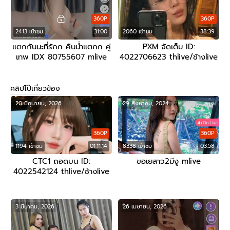
360P
360P
2413 เข้าชม
31:00
2060 เข้าชม
38:39
แตกกันนะที่รักก คืนน้ำแตกก คู่
PXM จัดเต็ม ID:
เทพ IDX 80755607 mlive
4022706623 thlive/ช้างlive
คลิปโป๊เกี่ยวข้อง
20 มิถุนายน, 2026
29 สิงหาคม, 2024
360P
360P
1194 เข้าชม
01:11:14
8338 เข้าชม
03:58
CTC1 ถอดบน ID:
ขอเยสาว2มีงู mlive
4022542124 thlive/ช้างlive
3 มีนาคม, 2026
26 เมษายน, 2026