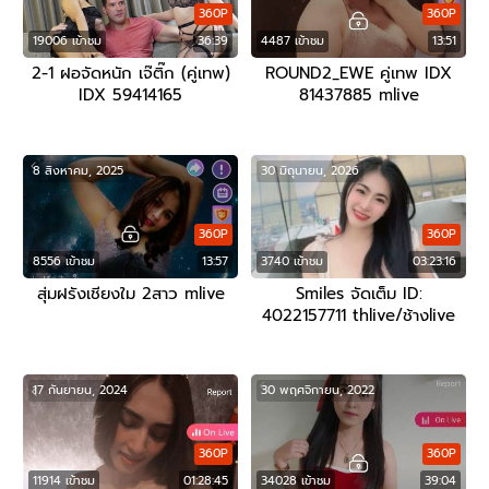
360P
360P
19006 เข้าชม
36:39
4487 เข้าชม
13:51
2-1 ฝอจัดหนัก เจ๊ติ๊ก (คู่เทพ)
ROUND2_EWE คู่เทพ IDX
IDX 59414165
81437885 mlive
openfans/mlive
8 สิงหาคม, 2025
30 มิถุนายน, 2026
360P
360P
8556 เข้าชม
13:57
3740 เข้าชม
03:23:16
สุ่มฝรังเชียงใม 2สาว mlive
Smiles จัดเต็ม ID:
4022157711 thlive/ช้างlive
17 กันยายน, 2024
30 พฤศจิกายน, 2022
360P
360P
11914 เข้าชม
01:28:45
34028 เข้าชม
39:04