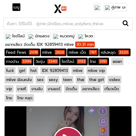
เมนู
คู่เทพ นะ
ไซด์ไลน์
นักแสดง
หมวดหมู่
โหวต
อยากเสียว จัดเต็ม IDX 92859413 mlive
30:31 min
Feed Fews
2018
mlive
2626
mlive เบ็ด
787
คลิปหลุด
3220
ทางบ้าน
3394
วัยรุ่น
3340
ไซด์ไลน์
3133
ไทย
3110
asian
fuck
girl
hot
IDX 92859413
mlive
mlive vip
mlive ย้อนหลัง
sex
sexy
teen
thai
thai girl
video
vip
ขายหี
งานลับ
งานแรร์
จัดเต็ม
อยากเสียว
เกี่ยวเบ็ด
ไทย
ไทย หลุด