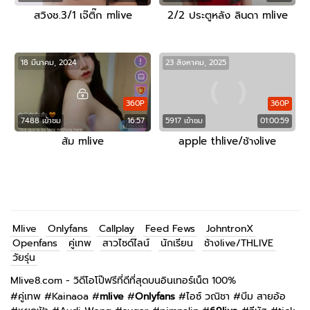
สวิงช.3/1 เจ๊ติ๊ก mlive
2/2 ประตูหลัง ลินดา mlive
18 มีนาคม, 2024
23 สิงหาคม, 2025
360P
360P
7488 เข้าชม
16:57
5917 เข้าชม
01:00:59
ส้ม mlive
apple thlive/ช้างlive
Mlive
Onlyfans
Callplay
Feed Fews
JohntronX
Openfans
คู่เทพ
สาวไซด์ไลน์
นักเรียน
ช้างlive/THLIVE
วัยรุ่น
Mlive8.com - วิดีโอโป๊ฟรีที่ดีที่สุดบนอินเทอร์เน็ต 100%
#
คู่เทพ
#
Kainaoa
#
mlive
#
Onlyfans
#
ไอซ์ วณิชา
#
บีม สายอ้อ