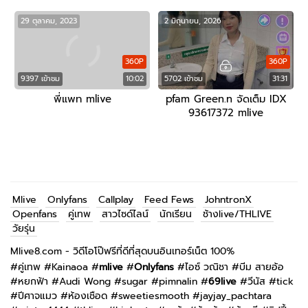
29 ตุลาคม, 2023
2 มิถุนายน, 2026
360P
360P
9397 เข้าชม
10:02
5702 เข้าชม
31:31
พี่แพท mlive
pfam Green.n จัดเต็ม IDX
93617372 mlive
Mlive
Onlyfans
Callplay
Feed Fews
JohntronX
Openfans
คู่เทพ
สาวไซด์ไลน์
นักเรียน
ช้างlive/THLIVE
วัยรุ่น
Mlive8.com - วิดีโอโป๊ฟรีที่ดีที่สุดบนอินเทอร์เน็ต 100%
#
คู่เทพ
#
Kainaoa
#
mlive
#
Onlyfans
#
ไอซ์ วณิชา
#
บีม สายอ้อ
#
หยกฟ้า
#
Audi Wong
#
sugar
#
pimnalin
#
69live
#
วีนัส
#
tick
#
ปีศาจแมว
#
ห้องเชือด
#
sweetiesmooth
#
jayjay_pachtara