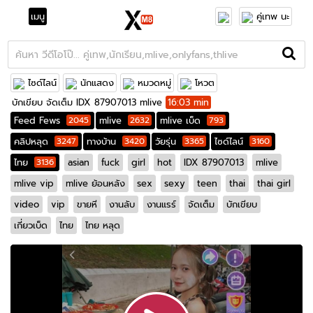
เมนู
คู่เทพ นะ
ไซด์ไลน์
นักแสดง
หมวดหมู่
โหวต
บักเขียบ จัดเต็ม IDX 87907013 mlive
16:03 min
Feed Fews
2045
mlive
2632
mlive เบ็ด
793
คลิปหลุด
3247
ทางบ้าน
3420
วัยรุ่น
3365
ไซด์ไลน์
3160
ไทย
3136
asian
fuck
girl
hot
IDX 87907013
mlive
mlive vip
mlive ย้อนหลัง
sex
sexy
teen
thai
thai girl
video
vip
ขายหี
งานลับ
งานแรร์
จัดเต็ม
บักเขียบ
เกี่ยวเบ็ด
ไทย
ไทย หลุด