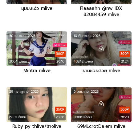
มุมิมะแง่ว mlive
Fiaaaahh คู่เทพ IDX
82084459 mlive
30 เมษายน, 2023
10 กันยายน, 2023
360P
360P
3064 เข้าชม
20:16
43242 เข้าชม
21:24
Mintra mlive
ยามช่วยด้วย mlive
29 กรกฎาคม, 2025
5 มกราคม, 2023
360P
360P
6831 เข้าชม
28:38
9006 เข้าชม
28:20
Ruby py thlive/ช้างlive
69MLcrotDalem mlive