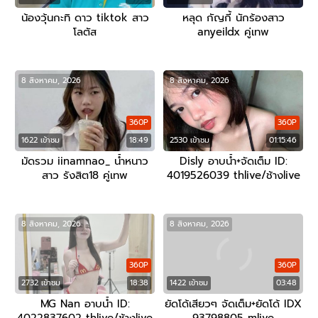
น้องวุ้นกะทิ ดาว tiktok สาว
หลุด กัญกี้ นักร้องสาว
โลตัส
anyeildx คู่เทพ
8 สิงหาคม, 2026
8 สิงหาคม, 2026
360P
360P
1622 เข้าชม
18:49
2530 เข้าชม
01:15:46
มัดรวม iinamnao_ น้ำหนาว
Disly อาบน้ำ+จัดเต็ม ID:
สาว รังสิต18 คู่เทพ
4019526039 thlive/ช้างlive
8 สิงหาคม, 2026
8 สิงหาคม, 2026
360P
360P
2732 เข้าชม
18:38
1422 เข้าชม
03:48
MG Nan อาบน้ำ ID:
ยัดโด้เสียวๆ จัดเต็ม+ยัดโด้ IDX