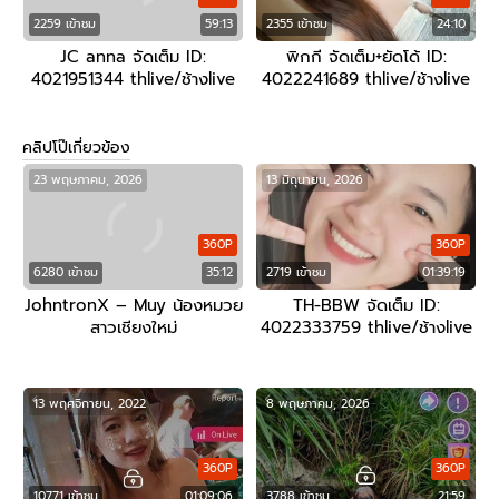
2259 เข้าชม
59:13
2355 เข้าชม
24:10
JC anna จัดเต็ม ID:
พิกกี จัดเต็ม+ยัดโด้ ID:
4021951344 thlive/ช้างlive
4022241689 thlive/ช้างlive
คลิปโป๊เกี่ยวข้อง
23 พฤษภาคม, 2026
13 มิถุนายน, 2026
360P
360P
6280 เข้าชม
35:12
2719 เข้าชม
01:39:19
JohntronX – Muy น้องหมวย
TH-BBW จัดเต็ม ID:
สาวเชียงใหม่
4022333759 thlive/ช้างlive
13 พฤศจิกายน, 2022
8 พฤษภาคม, 2026
360P
360P
10771 เข้าชม
01:09:06
3788 เข้าชม
21:59