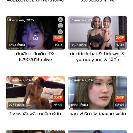
4022837602 thlive/ช้างlive
93798805 mlive
8 สิงหาคม, 2026
7 สิงหาคม, 2026
360P
360P
1230 เข้าชม
15:03
3322 เข้าชม
37:45
บักเขียบ จัดเต็ม IDX
rickidickthai & tickswg &
87907013 mlive
yutnoey เนย & เจ๊ติ๊ก
7 สิงหาคม, 2026
7 สิงหาคม, 2026
360P
360P
2733 เข้าชม
36:44
6534 เข้าชม
08:04
โรงแรมฉิมพลี สายนี้เขารู้กัน
หลุด ฟารีดา โชว์ของอย่างแจ๋ม