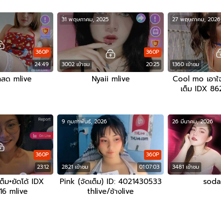
31 พฤษภาคม, 2025
27 พฤษภาคม, 2026
360P
360P
24:49
3002 เข้าชม
20:25
1360 เข้าชม
สด mlive
Nyaii mlive
Cool mo เอาใจเ
เต็ม IDX 86
9 กุมภาพันธ์, 2026
26 มีนาคม, 2026
360P
360P
23:12
2821 เข้าชม
01:07:03
3481 เข้าชม
็ม+ยัดโด้ IDX
Pink (จัดเต็ม) ID: 4021430533
soda
6 mlive
thlive/ช้างlive