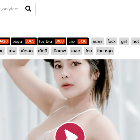
Openfans
หมวดหมู่
คู่เทพ
สาวไซด์ไลน์
แท็ก
นักแสดง
3420
วัยรุ่น
3365
ไซด์ไลน์
3160
ไทย
3136
asian
fuck
girl
hot
วย
เทพ
เย็ดสด
เย็ดหี
เย็ดเทพ
เยสด
ไทย
ไทย หลุด