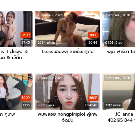
7 สิงหาคม, 2026
7 สิงหาคม, 2026
360P
360P
37:45
2694 เข้าชม
36:44
6454 เข้าชม
i & tickswg &
โรงแรมฉิมพลี สายนี้เขารู้กัน
หลุด ฟารีดา โช
ย & เจ๊ติ๊ก
7 สิงหาคม, 2026
7 สิงหาคม, 2026
360P
360P
13:16
2361 เข้าชม
01:41:46
2212 เข้าชม
หา คู่เทพ
พิมพลอย nongpimploi คู่เทพ
JC anna จ
จัดมัน
4021951344 th