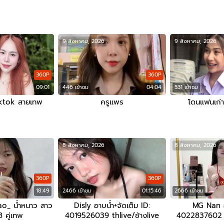
9 สิงหาคม, 2026
9 สิงหาคม, 2026
360P
360P
09:01
446 เข้าชม
04:04
531 เข้าชม
iktok สายเทพ
ครูแพร
โดนแฟนเก่า
8 สิงหาคม, 2026
8 สิงหาคม, 2026
360P
360P
18:49
2466 เข้าชม
01:15:46
2666 เข้าชม
o_ น้ำหนาว สาว
Disly อาบน้ำ+จัดเต็ม ID:
MG Nan อ
8 คู่เทพ
4019526039 thlive/ช้างlive
4022837602 th