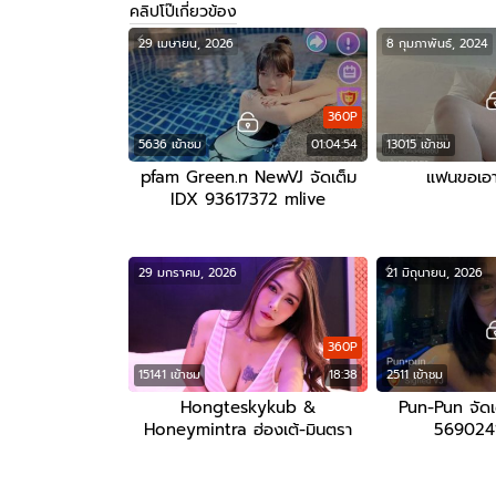
คลิปโป๊เกี่ยวข้อง
29 เมษายน, 2026
8 กุมภาพันธ์, 2024
360P
5636 เข้าชม
01:04:54
13015 เข้าชม
pfam Green.n NewVJ จัดเต็ม
แฟนขอเอา
IDX 93617372 mlive
29 มกราคม, 2026
21 มิถุนายน, 2026
360P
15141 เข้าชม
18:38
2511 เข้าชม
Hongteskykub &
Pun-Pun จัดเต
Honeymintra ฮ่องเต้-มินตรา
5690241
onlyfans