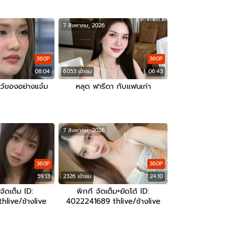
7 สิงหาคม, 2026
360P
360P
08:04
6053 เข้าชม
06:43
ว์ของอย่างแจ๋ม
หลุด ฟารีดา กับแฟนเก่า
7 สิงหาคม, 2026
360P
360P
59:13
2326 เข้าชม
24:10
ัดเต็ม ID:
พิกกี จัดเต็ม+ยัดโด้ ID:
live/ช้างlive
4022241689 thlive/ช้างlive