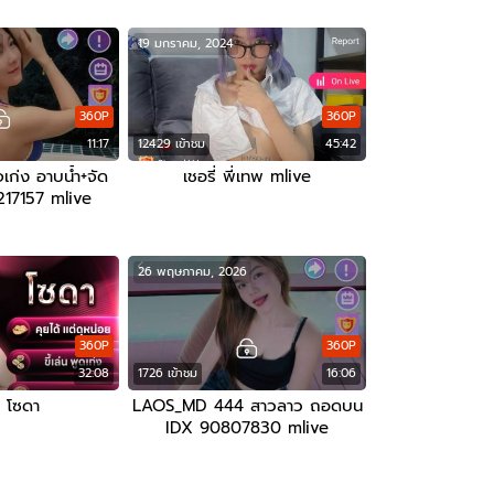
19 มกราคม, 2024
360P
360P
11:17
12429 เข้าชม
45:42
ก่ง อาบน้ำ+จัด
เชอรี่ พี่เทพ mlive
217157 mlive
26 พฤษภาคม, 2026
360P
360P
32:08
1726 เข้าชม
16:06
 โซดา
LAOS_MD 444 สาวลาว ถอดบน
IDX 90807830 mlive