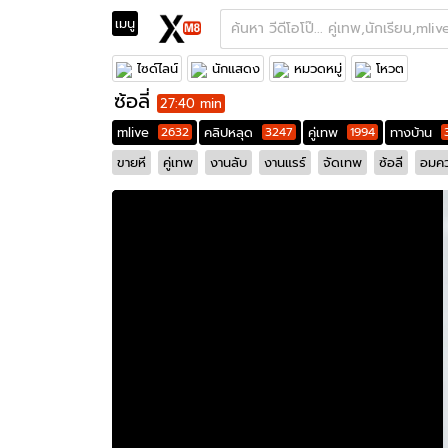
เมนู
Feed Fews
Mlive
Onlyfans
ช้างlive/THLIVE
ไซด์ไลน์
นักแสดง
หมวดหมู่
โหวต
ซ้อลี่
27:40 min
mlive
2632
คลิปหลุด
3247
คู่เทพ
1994
ทางบ้าน
ขายหี
คู่เทพ
งานลับ
งานแรร์
จัดเทพ
ซ้อลี
อมค