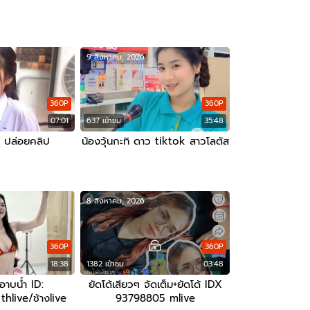
9 สิงหาคม, 2026
360P
360P
07:01
637 เข้าชม
35:48
 ปล่อยคลิป
น้องวุ้นกะทิ ดาว tiktok สาวโลตัส
8 สิงหาคม, 2026
360P
360P
18:38
1382 เข้าชม
03:48
าบน้ำ ID:
ยัดโด้เสียวๆ จัดเต็ม+ยัดโด้ IDX
live/ช้างlive
93798805 mlive