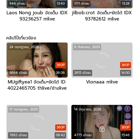
944 เข้าชม
13:40
1171 เข้าชม
13:28
Laos Nong joub จัดเต็ม IDX
jilbob.crot จัดเต็ม+ยัดโด้ IDX
93236257 mlive
93782612 mlive
คลิปโป๊เกี่ยวข้อง
24 กรกฎาคม, 2026
6 กันยายน, 2025
360P
360P
3864 เข้าชม
36:06
2815 เข้าชม
14:00
MUgiftyea1 จัดเต็ม+ยัดโด้ ID:
Vionaaa mlive
4022465705 thlive/ช้างlive
17 กรกฎาคม, 2025
14 มิถุนายน, 2026
360P
360P
7882 เข้าชม
06:42
4775 เข้าชม
15:46