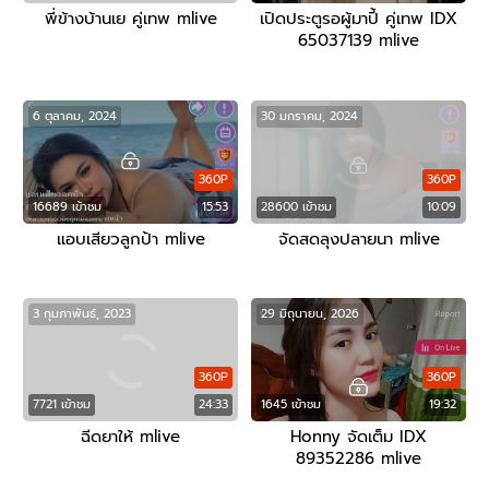
พี่ข้างบ้านเย คู่เทพ mlive
เปิดประตูรอผู้มาปี้ คู่เทพ IDX
65037139 mlive
6 ตุลาคม, 2024
30 มกราคม, 2024
360P
360P
16689 เข้าชม
15:53
28600 เข้าชม
10:09
แอบเสียวลูกป้า mlive
จัดสดลุงปลายนา mlive
3 กุมภาพันธ์, 2023
29 มิถุนายน, 2026
360P
360P
7721 เข้าชม
24:33
1645 เข้าชม
19:32
ฉีดยาให้ mlive
Honny จัดเต็ม IDX
89352286 mlive