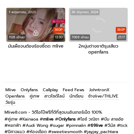
1 พฤษภาคม, 2023
26 มิถุนายน, 2024
360P
360P
1128 เข้าชม
13:30
7069 เข้าชม
25:17
มันเผ็ชจนต้องร้องซี๊ดด mlive
2หนุ่มต่างชาติรุมเสียว
openfans
Mlive
Onlyfans
Callplay
Feed Fews
JohntronX
Openfans
คู่เทพ
สาวไซด์ไลน์
นักเรียน
ช้างlive/THLIVE
วัยรุ่น
Mlive8.com - วิดีโอโป๊ฟรีที่ดีที่สุดบนอินเทอร์เน็ต 100%
#
คู่เทพ
#
Kainaoa
#
mlive
#
Onlyfans
#
ไอซ์ วณิชา
#
บีม สายอ้อ
#
หยกฟ้า
#
Audi Wong
#
sugar
#
pimnalin
#
69live
#
วีนัส
#
tick
#
ปีศาจแมว
#
ห้องเชือด
#
sweetiesmooth
#
jayjay_pachtara