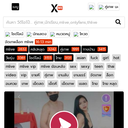
เมนู
คู่เทพ นะ
ไซด์ไลน์
นักแสดง
หมวดหมู่
โหวต
จัดเทพล็อก mlive
16:13 min
mlive
2632
คลิปหลุด
3242
คู่เทพ
1991
ทางบ้าน
3415
วัยรุ่น
3361
ไซด์ไลน์
3155
ไทย
3131
asian
fuck
girl
hot
mlive
mlive vip
mlive ย้อนหลัง
sex
sexy
teen
thai
video
vip
ขายหี
คู่เทพ
งานลับ
งานแรร์
จัดเทพ
ล็อก
อมควย
เทพ
เย็ดสด
เย็ดหี
เย็ดเทพ
เยสด
ไทย
ไทย หลุด