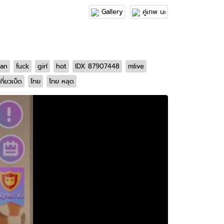
Gallery
คู่เทพ นะ
ian
fuck
girl
hot
IDX 87907448
mlive
เกี่ยวเบ็ด
ไทย
ไทย หลุด