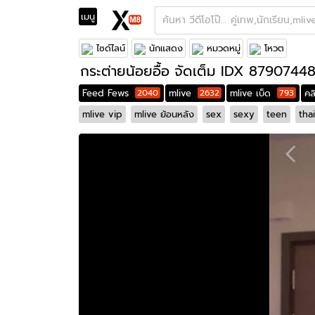
เมนู
Feed Fews
Mlive
Onlyfans
ช้างlive/THLIVE
ไซด์ไลน์
นักแสดง
หมวดหมู่
โหวต
กระต่ายน้อยอื้อ จัดเต็ม IDX 8790744
Feed Fews
2040
mlive
2632
mlive เบ็ด
793
คล
mlive vip
mlive ย้อนหลัง
sex
sexy
teen
thai