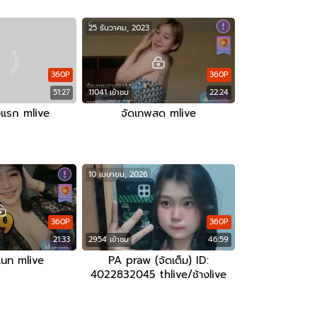
25 ธันวาคม, 2023
360P
360P
51:27
11041 เข้าชม
22:24
งแรก mlive
จัดเทพสด mlive
10 เมษายน, 2026
360P
360P
21:33
2954 เข้าชม
46:59
นท mlive
PA praw (จัดเต็ม) ID:
4022832045 thlive/ช้างlive