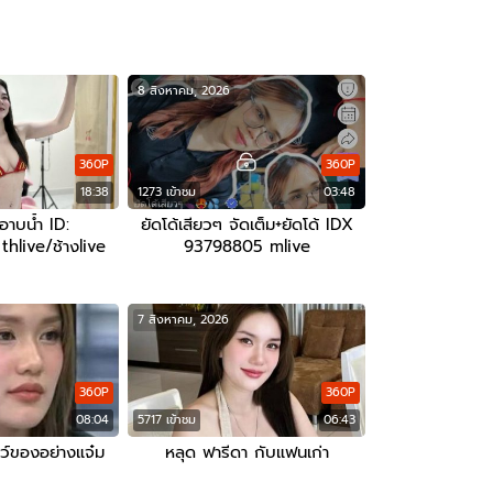
8 สิงหาคม, 2026
360P
360P
18:38
1273 เข้าชม
03:48
าบน้ำ ID:
ยัดโด้เสียวๆ จัดเต็ม+ยัดโด้ IDX
live/ช้างlive
93798805 mlive
7 สิงหาคม, 2026
360P
360P
08:04
5717 เข้าชม
06:43
ว์ของอย่างแจ๋ม
หลุด ฟารีดา กับแฟนเก่า