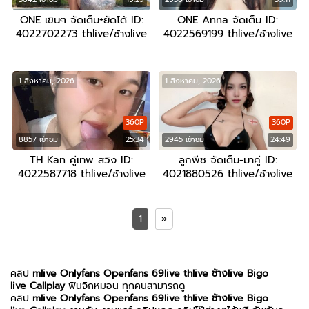
ONE เขินๆ จัดเต็ม+ยัดโด้ ID:
ONE Anna จัดเต็ม ID:
4022702273 thlive/ช้างlive
4022569199 thlive/ช้างlive
1 สิงหาคม, 2026
1 สิงหาคม, 2026
360P
360P
8857 เข้าชม
25:34
2945 เข้าชม
24:49
TH Kan คู่เทพ สวิง ID:
ลูกพีช จัดเต็ม-มาคู่ ID:
4022587718 thlive/ช้างlive
4021880526 thlive/ช้างlive
1
»
คลิป
mlive
Onlyfans
Openfans
69live
thlive ช้างlive
Bigo
live
Callplay
ฟินจิกหมอน ทุกคนสามารถดู
คลิป
mlive
Onlyfans
Openfans
69live
thlive ช้างlive
Bigo