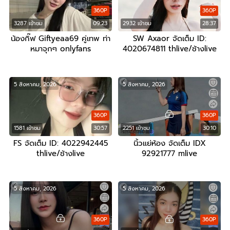
360P
360P
3287 เข้าชม
09:23
2932 เข้าชม
28:37
น้องกิ๊ฟ Giftyeaa69 คู่เทพ ท่า
SW Axaor จัดเต็ม ID:
หมาจุกๆ onlyfans
4020674811 thlive/ช้างlive
5 สิงหาคม, 2026
5 สิงหาคม, 2026
360P
360P
1581 เข้าชม
30:57
2251 เข้าชม
30:10
FS จัดเต็ม ID: 4022942445
นิ้วแย่ห้อง จัดเต็ม IDX
thlive/ช้างlive
92921777 mlive
5 สิงหาคม, 2026
5 สิงหาคม, 2026
360P
360P