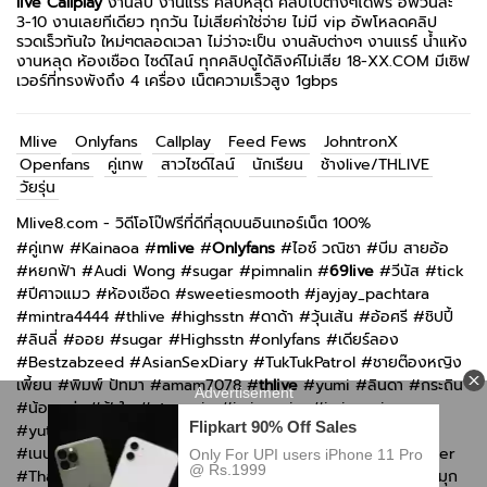
live
Callplay
งานลับ งานแรร์ คลิปหลุด คลิปโป๊ต่างๆได้ฟรี อัพวันละ
3-10 งานเลยทีเดียว ทุกวัน ไม่เสียค่าใช่จ่าย ไม่มี vip อัพโหลดคลิป
รวดเร็วทันใจ ใหม่ๆตลอดเวลา ไม่ว่าจะเป็น งานลับต่างๆ งานแรร์ น้ำแห้ง
งานหลุด ห้องเชือด ไซด์ไลน์ ทุกคลิปดูได้ลิงค์ไม่เสีย 18-XX.COM มีเซิฟ
เวอร์ที่ทรงพังถึง 4 เครื่อง เน็ตความเร็วสูง 1gbps
Mlive
Onlyfans
Callplay
Feed Fews
JohntronX
Openfans
คู่เทพ
สาวไซด์ไลน์
นักเรียน
ช้างlive/THLIVE
วัยรุ่น
Mlive8.com - วิดีโอโป๊ฟรีที่ดีที่สุดบนอินเทอร์เน็ต 100%
#
คู่เทพ
#
Kainaoa
#
mlive
#
Onlyfans
#
ไอซ์ วณิชา
#
บีม สายอ้อ
#
หยกฟ้า
#
Audi Wong
#
sugar
#
pimnalin
#
69live
#
วีนัส
#
tick
#
ปีศาจแมว
#
ห้องเชือด
#
sweetiesmooth
#
jayjay_pachtara
#
mintra4444
#
thlive
#
highsstn
#
ดาด้า
#
วุ้นเส้น
#
อ้อศรี
#
ชิปปี้
#
ลินลี่
#
ออย
#
sugar
#
Highsstn
#
onlyfans
#
เดียร์ลอง
#
Bestzabzeed
#
AsianSexDiary
#
TukTukPatrol
#
ชายต๊องหญิง
เพี้ยน
#
พิมพ์ ปัทมา
#
amam7078
#
thlive
#
yumi
#
ลินดา
#
กระถิน
#
น้อยหน่า
#
ฟ้าใส
#
atommie
#
imimmaim
#
imimmaim
#
yutnoey
#
แอม muaymyb
#
bomie
#
kkimkkimmy
#
กันกัน
#
เนปจูน
#
n_b2561
#
Irenkampong1
#
Swag live
#
Thaiswinger
#
ThaiGirlsWild
#
Openfans
#
Callplay
#
imimmaim
#
ซ้อลี่
#
มุก