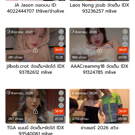
JA Jason ถอดบน ID:
Laos Nong joub จัดเต็ม IDX
4022444707 thlive/ช้างlive
93236257 mlive
7 สิงหาคม, 2026
7 สิงหาคม, 2026
360P
360P
281 เข้าชม
13:28
166 เข้าชม
20:06
jilbob.crot จัดเต็ม+ยัดโด้ IDX
AAACreammy18 จัดเต็ม IDX
93782612 mlive
91324785 mlive
7 สิงหาคม, 2026
6 สิงหาคม, 2026
360P
360P
287 เข้าชม
20:24
2552 เข้าชม
09:06
TGA แนนนี่ จัดเต็ม+ยัดโด้ IDX
ช่างแอร์ 2026 สวิง
93540061 mlive